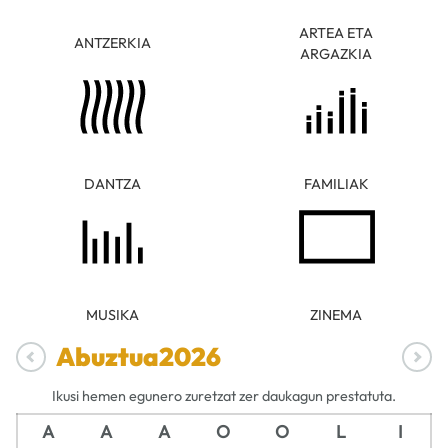
ARTEA ETA
ANTZERKIA
ARGAZKIA
DANTZA
FAMILIAK
MUSIKA
ZINEMA
Abuztua
2026
Ikusi hemen egunero zuretzat zer daukagun prestatuta.
A
A
A
O
O
L
I