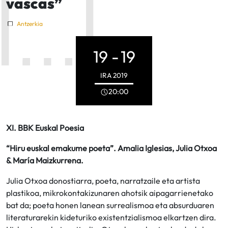
vascas”
Antzerkia
19 -
19
IRA
2019
20:00
XI. BBK Euskal Poesia
“Hiru euskal emakume poeta”. Amalia Iglesias, Julia Otxoa
& María Maizkurrena.
Julia Otxoa donostiarra, poeta, narratzaile eta artista
plastikoa, mikrokontakizunaren ahotsik aipagarrienetako
bat da; poeta honen lanean surrealismoa eta absurduaren
literaturarekin kideturiko existentzialismoa elkartzen dira.