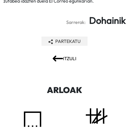
zutabea idazten duela El Correo egunkarian.
Dohainik
Sarrerak:
PARTEKATU
ITZULI
ARLOAK