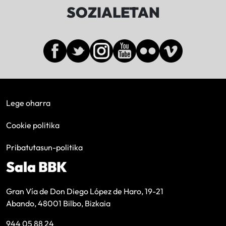
SOZIALETAN
Lege oharra
Cookie politika
Pribatutasun-politika
Sala BBK
Gran Vía de Don Diego López de Haro, 19-21
Abando, 48001 Bilbo, Bizkaia
944 05 88 24