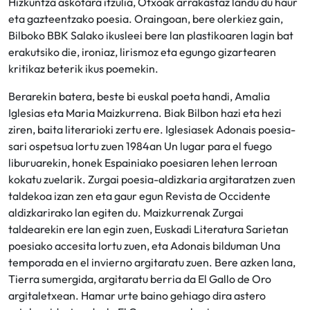
Hizkuntza askotara itzulia, Otxoak arrakastaz landu du haur
eta gazteentzako poesia. Oraingoan, bere olerkiez gain,
Bilboko BBK Salako ikusleei bere lan plastikoaren lagin bat
erakutsiko die, ironiaz, lirismoz eta egungo gizartearen
kritikaz beterik ikus poemekin.
Berarekin batera, beste bi euskal poeta handi, Amalia
Iglesias eta Maria Maizkurrena. Biak Bilbon hazi eta hezi
ziren, baita literarioki zertu ere. Iglesiasek Adonais poesia-
sari ospetsua lortu zuen 1984an Un lugar para el fuego
liburuarekin, honek Espainiako poesiaren lehen lerroan
kokatu zuelarik. Zurgai poesia-aldizkaria argitaratzen zuen
taldekoa izan zen eta gaur egun Revista de Occidente
aldizkarirako lan egiten du. Maizkurrenak Zurgai
taldearekin ere lan egin zuen, Euskadi Literatura Sarietan
poesiako accesita lortu zuen, eta Adonais bilduman Una
temporada en el invierno argitaratu zuen. Bere azken lana,
Tierra sumergida, argitaratu berria da El Gallo de Oro
argitaletxean. Hamar urte baino gehiago dira astero