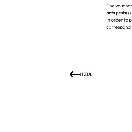
The voucher 
arts profess
In order to 
correspondin
ITZULI