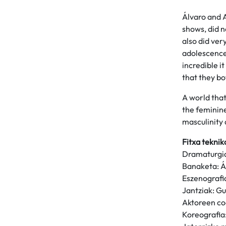
Álvaro and A
shows, did n
also did ver
adolescence
incredible i
that they b
A world that
the feminine
masculinity 
Fitxa teknik
Dramaturgia
Banaketa: Á
Eszenografi
Jantziak: Gu
Aktoreen co
Koreografia