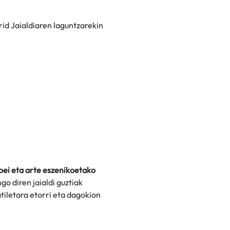
id Jaialdiaren laguntzarekin
oei eta arte eszenikoetako
o diren jaialdi guztiak
tiletara etorri eta dagokion