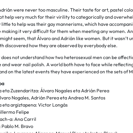
drián were never too masculine. Their taste for art, pastel colo
ot help very much for their virility to categorically and overwh
y little to help was their gay mannerisms, which have accompan
 making it very difficult for them when meeting any women. And
t might seem, that Álvaro and Adrián like women. But it wasn’t un
oth discovered how they are observed by everybody else.
 does not understand how two heterosexual men can be affectio
 and wear nail polish. A world both have to face while reflecting 
and on the latest events they have experienced on the sets of M
oa
 eta Zuzendaritza: Álvaro Nogales eta Adrián Perea
lvaro Nogales, Adrián Perea eta Andrea M. Santos
a eta argiztapena: Victor Longás
illermo Felipe
ach-a: Ana Carril
: Pablo M. Bravo