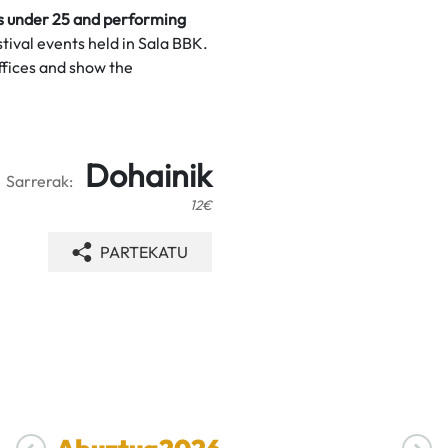
s under 25 and performing
stival events held in Sala BBK.
ffices and show the
Dohainik
Sarrerak:
12€
PARTEKATU