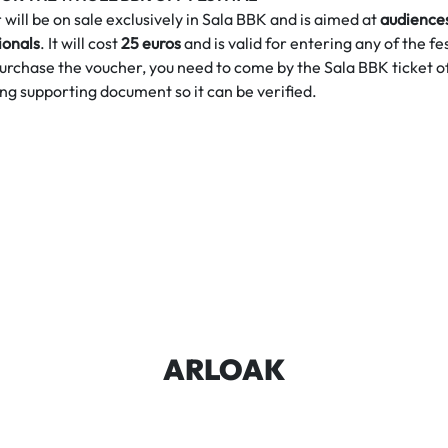
will be on sale exclusively in Sala BBK and is aimed at
audience
ionals
. It will cost
25 euros
and is valid for entering any of the fe
purchase the voucher, you need to come by the Sala BBK ticket o
g supporting document so it can be verified.
ARLOAK