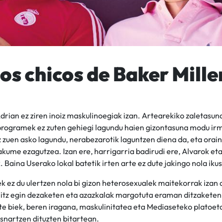
s chicos de Baker Mille
drian ez ziren inoiz maskulinoegiak izan. Artearekiko zaletasun
programek ez zuten gehiegi lagundu haien gizontasuna modu ir
 zuen asko lagundu, nerabezarotik laguntzen diena da, eta oraind
ume ezagutzea. Izan ere, harrigarria badirudi ere, Alvarok eta
aina Userako lokal batetik irten arte ez dute jakingo nola iku
 ez du ulertzen nola bi gizon heterosexualek maitekorrak izan
itz egin dezaketen eta azazkalak margotuta eraman ditzaketen.
te biek, beren iragana, maskulinitatea eta Mediaseteko platoet
snartzen dituzten bitartean.