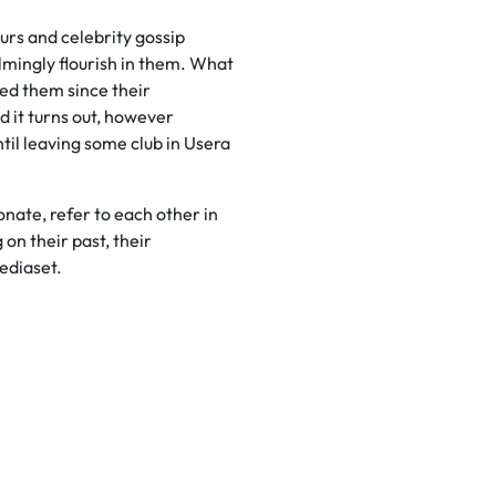
urs and celebrity gossip
elmingly flourish in them. What
ied them since their
 it turns out, however
til leaving some club in Usera
nate, refer to each other in
on their past, their
ediaset.