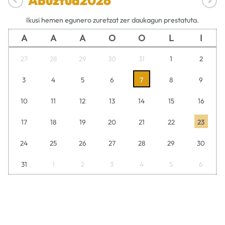
Abuztua
2026
Ikusi hemen egunero zuretzat zer daukagun prestatuta.
A
A
A
O
O
L
I
27
28
29
30
31
1
2
3
4
5
6
7
8
9
10
11
12
13
14
15
16
17
18
19
20
21
22
23
24
25
26
27
28
29
30
31
1
2
3
4
5
6