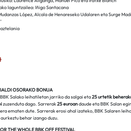
usika: Laurence Aliganga, Manuel Pico eta Iratxe Blanch
ako laguntzailea: Iñigo Santacana
Mudanzas López, Alcala de Henareseko Udalaren eta Surge Madr
’
Gaztelania
AIALDI OSORAKO BONUA
 BBK Salako leihatiletan jarriko da salgai eta
25 urtetik beherak
i
zuzenduta dago. Sarrerak
25 euroan
daude eta BBK Salan eging
era ematen dute. Sarrerak erosi ahal izateko, BBK Salaren leiha
 aurkeztu behar izango duzu.
OR THE WHOLE BBK OFF FESTIVAL