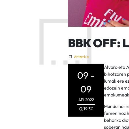
BBK OFF: Lo
Antzerkia
Alvaro eta A
09 -
bihotzaren 
lumak ere ez
09
edozein emak
emakumeak. B
API
2022
Mundu horrek
19:30
femeninoz h
beharko dio
soberan hau