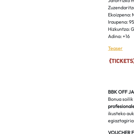
Jatorrizko m
Zuzendaritz
Ekoizpena: 
Iraupena: 95
Hizkuntza: 
Adina: +16
Teaser
BBK OFF J
Bonua soilik
profesionale
ikusteko auk
egiaztagiria
VOUCHER F