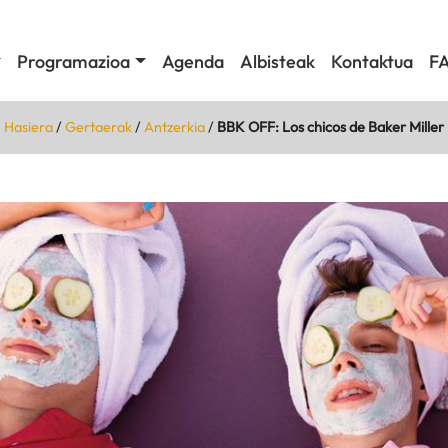
Programazioa
Agenda
Albisteak
Kontaktua
F
Hasiera
/
Gertaerak
/
Antzerkia
/
BBK OFF: Los chicos de Baker Miller