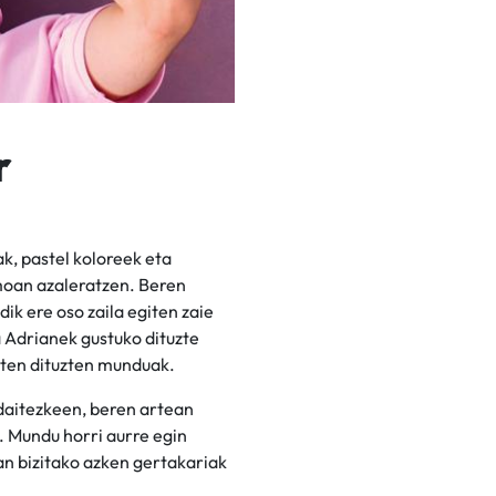
r
ak, pastel koloreek eta
moan azaleratzen. Beren
ik ere oso zaila egiten zaie
 Adrianek gustuko dituzte
sten dituzten munduak.
 daitezkeen, beren artean
 Mundu horri aurre egin
an bizitako azken gertakariak