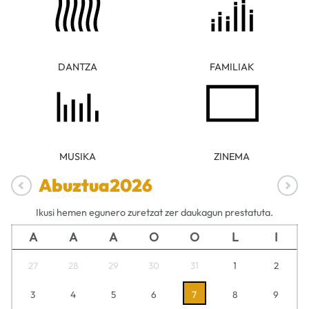
DANTZA
FAMILIAK
MUSIKA
ZINEMA
Abuztua
2026
Ikusi hemen egunero zuretzat zer daukagun prestatuta.
A
A
A
O
O
L
I
27
28
29
30
31
1
2
3
4
5
6
7
8
9