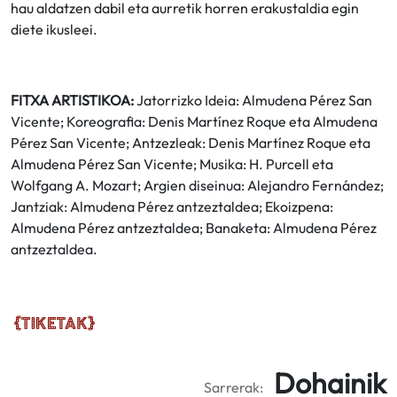
hau aldatzen dabil eta aurretik horren erakustaldia egin
diete ikusleei.
FITXA ARTISTIKOA:
Jatorrizko Ideia: Almudena Pérez San
Vicente; Koreografia: Denis Martínez Roque eta Almudena
Pérez San Vicente; Antzezleak: Denis Martínez Roque eta
Almudena Pérez San Vicente; Musika: H. Purcell eta
Wolfgang A. Mozart; Argien diseinua: Alejandro Fernández;
Jantziak: Almudena Pérez antzeztaldea; Ekoizpena:
Almudena Pérez antzeztaldea; Banaketa: Almudena Pérez
antzeztaldea.
Dohainik
Sarrerak: