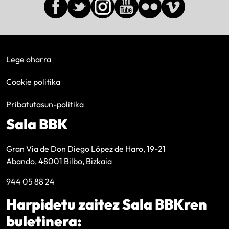
Lege oharra
Cookie politika
Pribatutasun-politika
Sala BBK
Gran Vía de Don Diego López de Haro, 19-21
Abando, 48001 Bilbo, Bizkaia
944 05 88 24
Harpidetu zaitez Sala BBKren
buletinera: