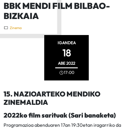
BBK MENDI FILM BILBAO-
BIZKAIA
Zinema
IGANDEA
18
ABE
2022
17:00
15. NAZIOARTEKO MENDIKO
ZINEMALDIA
2022ko film sarituak (Sari banaketa)
Programazioa abenduaren 17an 19:30etan iragarriko da