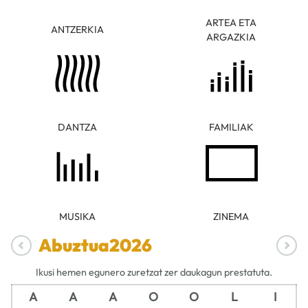
ARTEA ETA
ANTZERKIA
ARGAZKIA
DANTZA
FAMILIAK
MUSIKA
ZINEMA
Abuztua
2026
Ikusi hemen egunero zuretzat zer daukagun prestatuta.
A
A
A
O
O
L
I