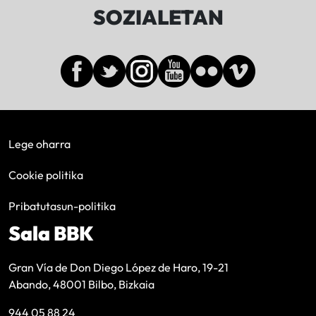
SOZIALETAN
Lege oharra
Cookie politika
Pribatutasun-politika
Sala BBK
Gran Vía de Don Diego López de Haro, 19-21
Abando, 48001 Bilbo, Bizkaia
944 05 88 24