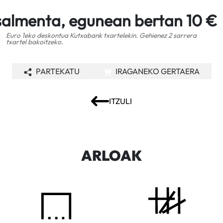
salmenta, egunean bertan 10 €
Euro 1eko deskontua Kutxabank txartelekin. Gehienez 2 sarrera
txartel bakoitzeko.
PARTEKATU
IRAGANEKO GERTAERA
ITZULI
ARLOAK