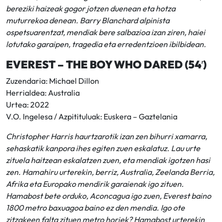
bereziki haizeak gogor jotzen duenean eta hotza
muturrekoa denean. Barry Blanchard alpinista
ospetsuarentzat, mendiak bere salbazioa izan ziren, haiei
lotutako garaipen, tragedia eta erredentzioen ibilbidean.
EVEREST – THE BOY WHO DARED (54′)
Zuzendaria: Michael Dillon
Herrialdea: Australia
Urtea: 2022
V.O. Ingelesa / Azpitituluak: Euskera – Gaztelania
Christopher Harris haurtzarotik izan zen bihurri xamarra,
sehaskatik kanpora ihes egiten zuen eskalatuz. Lau urte
zituela haitzean eskalatzen zuen, eta mendiak igotzen hasi
zen. Hamahiru urterekin, berriz, Australia, Zeelanda Berria,
Afrika eta Europako mendirik garaienak igo zituen.
Hamabost bete orduko, Aconcagua igo zuen, Everest baino
1800 metro baxuagoa baino ez den mendia. Igo ote
zitzakeen falta zituen metro horiek? Hamabost urterekin