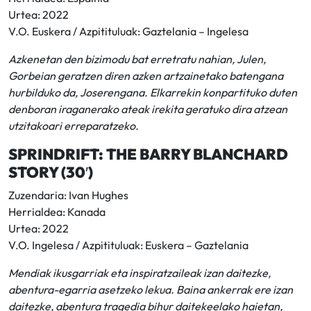
Urtea: 2022
V.O. Euskera / Azpitituluak: Gaztelania – Ingelesa
Azkenetan den bizimodu bat erretratu nahian, Julen,
Gorbeian geratzen diren azken artzainetako batengana
hurbilduko da, Joserengana. Elkarrekin konpartituko duten
denboran iraganerako ateak irekita geratuko dira atzean
utzitakoari erreparatzeko.
SPRINDRIFT: THE BARRY BLANCHARD
STORY (30′)
Zuzendaria: Ivan Hughes
Herrialdea: Kanada
Urtea: 2022
V.O. Ingelesa / Azpitituluak: Euskera – Gaztelania
Mendiak ikusgarriak eta inspiratzaileak izan daitezke,
abentura-egarria asetzeko lekua. Baina ankerrak ere izan
daitezke, abentura tragedia bihur daitekeelako haietan,