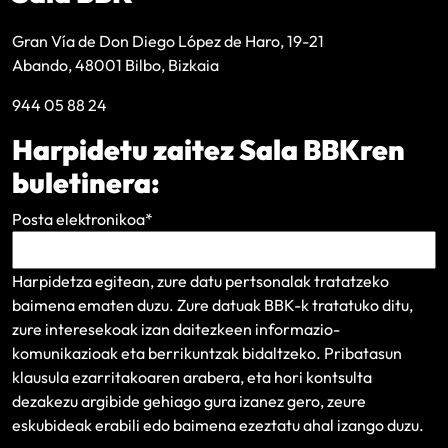
Gran Vía de Don Diego López de Haro, 19-21
Abando, 48001 Bilbo, Bizkaia
944 05 88 24
Harpidetu zaitez Sala BBKren
buletinera:
Posta elektronikoa
*
Harpidetza egitean, zure datu pertsonalak tratatzeko
baimena ematen duzu. Zure datuak BBK-k tratatuko ditu,
zure interesekoak izan daitezkeen informazio-
komunikazioak eta berrikuntzak bidaltzeko.
Pribatasun
klausula
ezarritakoaren arabera, eta hori kontsulta
dezakezu argibide gehiago gura izanez gero, zeure
eskubideak erabili edo baimena ezeztatu ahal izango duzu.