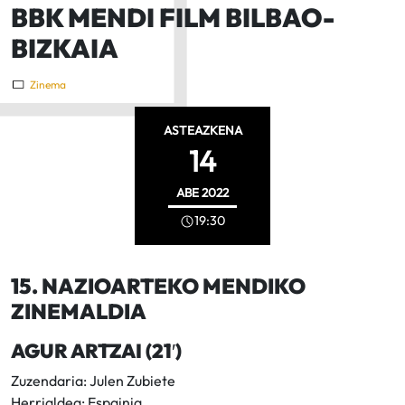
BBK MENDI FILM BILBAO-
BIZKAIA
Zinema
ASTEAZKENA
14
ABE
2022
19:30
15. NAZIOARTEKO MENDIKO
ZINEMALDIA
AGUR ARTZAI (21′)
Zuzendaria: Julen Zubiete
Herrialdea: Espainia