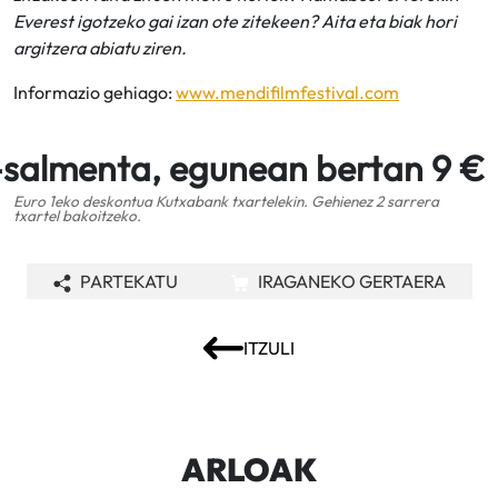
Everest igotzeko gai izan ote zitekeen? Aita eta biak hori
argitzera abiatu ziren.
Informazio gehiago:
www.mendifilmfestival.com
-salmenta, egunean bertan 9 €
Euro 1eko deskontua Kutxabank txartelekin. Gehienez 2 sarrera
txartel bakoitzeko.
PARTEKATU
IRAGANEKO GERTAERA
ITZULI
ARLOAK