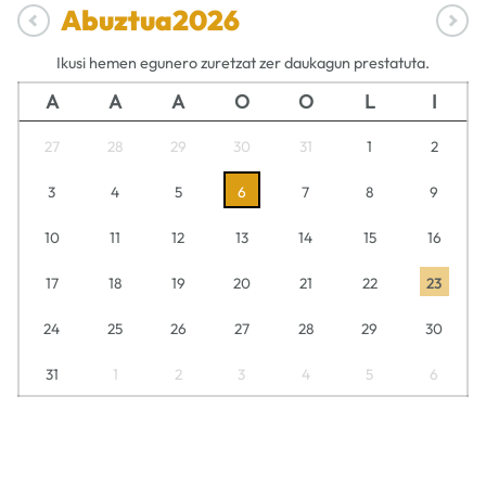
Abuztua
2026
Ikusi hemen egunero zuretzat zer daukagun prestatuta.
A
A
A
O
O
L
I
27
28
29
30
31
1
2
3
4
5
6
7
8
9
10
11
12
13
14
15
16
17
18
19
20
21
22
23
24
25
26
27
28
29
30
31
1
2
3
4
5
6