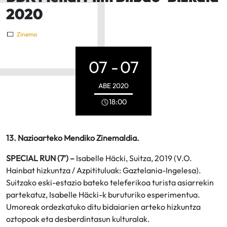
2020
Zinema
07 -
07
ABE
2020
18:00
13. Nazioarteko Mendiko Zinemaldia.
SPECIAL RUN (7’) –
Isabelle Häcki, Suitza, 2019 (V.O.
Hainbat hizkuntza / Azpitituluak: Gaztelania-Ingelesa).
Suitzako eski-estazio bateko teleferikoa turista asiarrekin
partekatuz, Isabelle Häcki-k buruturiko esperimentua.
Umoreak ordezkatuko ditu bidaiarien arteko hizkuntza
oztopoak eta desberdintasun kulturalak.