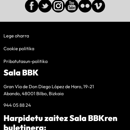
Lege oharra
Cookie politika
Pribatutasun-politika
Sala BBK
Gran Vía de Don Diego López de Haro, 19-21
Abando, 48001 Bilbo, Bizkaia
944 05 88 24
Harpidetu zaitez Sala BBKren
buletinera: