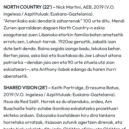
NORTH COUNTRY (22’) –
Nick Martini, AEB, 2019 (V.O.
Ingelesa / Azpitituluak: Euskara-Gaztelania).
“Amerikako eski dendarik zaharrenak” 100 urte ditu. Mendi
Zurien iparraldean dagoen North Country-n eskia
ezagutarazi zuen Libanoko etorkin familia baten ametsetik
errotu zen, Lahout-tarrak. 1920az geroztik, zabalik izan
dute beti denda. Baina segida izango badu, lekukoa behar.
Bertan jaioa, asko bizi eta ikusitakoa da Joe Lahout aitona
patriarka ─dendan jaio zen eta 90 urte zituela utzi zion
eskiatzeari─, eta Anthony ilobak edango du haren iturri
aberatsetik.
SHARED VISION (28’) –
Keith Partridge, Erresuma Batua,
2019 (V.O. Ingelesa / Azpitituluak: Euskara-Gaztelania).
Itsua da Red Széll. Horrek ez du atzenduko, ordea, Am
Buachaille haitz-zutabe ikonikoa eskalatzeko proiektuari
ekiteko orduan. Eskoziako kostaldean hiru dira tankera
horretako orratzak, itsasoan zutunik agertzen direnak, eta