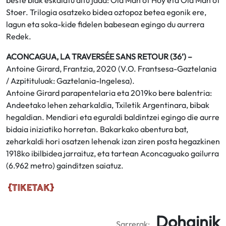
beste biak eskalatu ditu jada: Old Man of Hoy eta Old Man of
Stoer. Trilogia osatzeko bidea oztopoz betea egonik ere,
lagun eta soka-kide fidelen babesean egingo du aurrera
Redek.
ACONCAGUA, LA TRAVERSÉE SANS RETOUR (36’) –
Antoine Girard, Frantzia, 2020 (V.O. Frantsesa-Gaztelania
/ Azpitituluak: Gaztelania-Ingelesa).
Antoine Girard parapentelaria eta 2019ko bere balentria:
Andeetako lehen zeharkaldia, Txiletik Argentinara, bibak
hegaldian. Mendiari eta eguraldi baldintzei egingo die aurre
bidaia iniziatiko horretan. Bakarkako abentura bat,
zeharkaldi hori osatzen lehenak izan ziren posta hegazkinen
1918ko ibilbidea jarraituz, eta tartean Aconcaguako gailurra
(6.962 metro) gainditzen saiatuz.
Dohainik
Sarrerak: