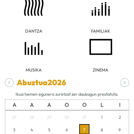
DANTZA
FAMILIAK
MUSIKA
ZINEMA
Abuztua
2026
Ikusi hemen egunero zuretzat zer daukagun prestatuta.
A
A
A
O
O
L
I
27
28
29
30
31
1
2
3
4
5
6
7
8
9