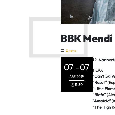
BBK Mendi 
Zinema
12. Nazioar
07 -
07
11:30.
“Can’t Ski V
ABE
2019
“Reset”
(Esp
11:30
“Little Flam
“Riafn”
(Ale
“Auspìcio”
(I
“The High R