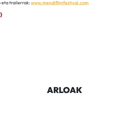
 eta trailerrak:
www.mendifilmfestival.com
ARLOAK