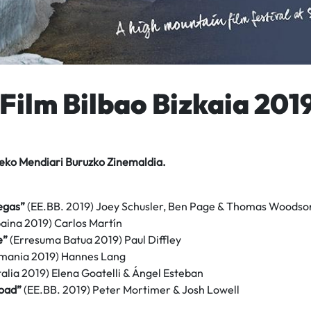
Film Bilbao Bizkaia 201
teko Mendiari Buruzko Zinemaldia.
egas”
(EE.BB. 2019) Joey Schusler, Ben Page & Thomas Woodso
aina 2019) Carlos Martín
e”
(Erresuma Batua 2019) Paul Diffley
mania 2019) Hannes Lang
talia 2019) Elena Goatelli & Ángel Esteban
oad”
(EE.BB. 2019) Peter Mortimer & Josh Lowell