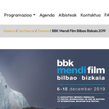
Programazioa
Agenda
Albisteak
Kontaktua
F
Hasiera
/
Gertaerak
/
Zinema
/
BBK Mendi Film Bilbao Bizkaia 2019