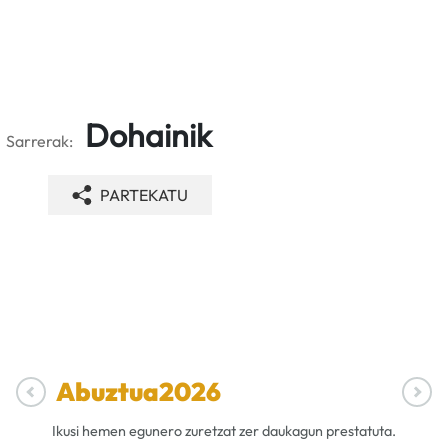
Dohainik
Sarrerak:
PARTEKATU
Abuztua
2026
Ikusi hemen egunero zuretzat zer daukagun prestatuta.