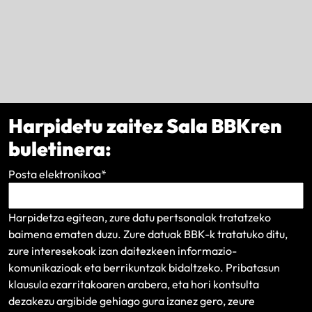
Harpidetu zaitez Sala BBKren
buletinera:
Posta elektronikoa
*
Harpidetza egitean, zure datu pertsonalak tratatzeko
baimena ematen duzu. Zure datuak BBK-k tratatuko ditu,
zure interesekoak izan daitezkeen informazio-
komunikazioak eta berrikuntzak bidaltzeko.
Pribatasun
klausula
ezarritakoaren arabera, eta hori kontsulta
dezakezu argibide gehiago gura izanez gero, zeure