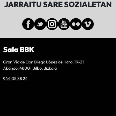
JARRAITU SARE SOZIALETAN
Sala BBK
Gran Vía de Don Diego López de Haro, 19-21
Abando, 48001 Bilbo, Bizkaia
944 05 88 24