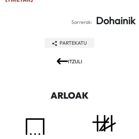
Dohainik
Sarrerak:
PARTEKATU
ITZULI
ARLOAK