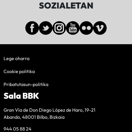
SOZIALETAN
Lege oharra
Cookie politika
Pribatutasun-politika
Sala BBK
Gran Vía de Don Diego López de Haro, 19-21
Abando, 48001 Bilbo, Bizkaia
944 05 88 24