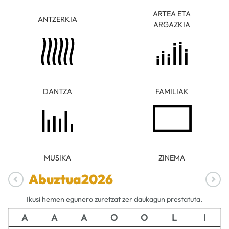
ARTEA ETA
ANTZERKIA
ARGAZKIA
DANTZA
FAMILIAK
MUSIKA
ZINEMA
Abuztua
2026
Ikusi hemen egunero zuretzat zer daukagun prestatuta.
A
A
A
O
O
L
I