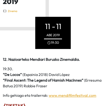
2019
Zinema
11 -
11
ABE
2019
19:30
12. Nazioarteko Mendiari Buruzko Zinemaldia.
19:30.
“De Locos”
(Espainia 2018) David López
“Final Ascent: The Legend of Hamish MacInnes”
(Erresuma
Batua 2019) Robbie Fraser
Info gehiago eta trailerrak:
www.mendifilmfestival.com