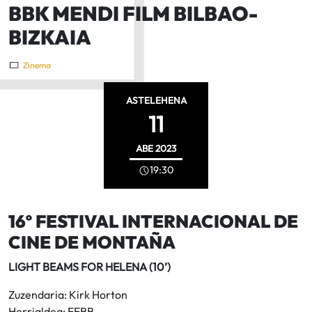
BBK MENDI FILM BILBAO-
BIZKAIA
Zinema
ASTELEHENA
11
ABE
2023
19:30
16º FESTIVAL INTERNACIONAL DE
CINE DE MONTAÑA
LIGHT BEAMS FOR HELENA (10’)
Zuzendaria: Kirk Horton
Herrialdea: EEBB