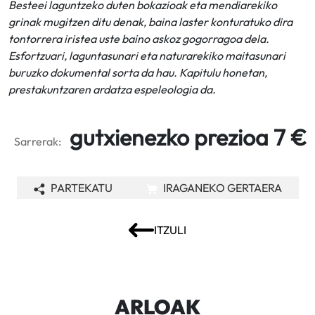
Besteei laguntzeko duten bokazioak eta mendiarekiko
grinak mugitzen ditu denak, baina laster konturatuko dira
tontorrera iristea uste baino askoz gogorragoa dela.
Esfortzuari, laguntasunari eta naturarekiko maitasunari
buruzko dokumental sorta da hau. Kapitulu honetan,
prestakuntzaren ardatza espeleologia da.
gutxienezko prezioa 7 €
Sarrerak:
PARTEKATU
IRAGANEKO GERTAERA
ITZULI
ARLOAK