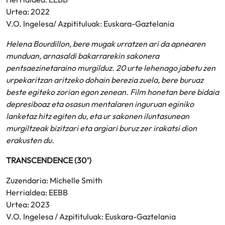
Urtea: 2022
V.O. Ingelesa/ Azpitituluak: Euskara-Gaztelania
Helena Bourdillon, bere mugak urratzen ari da apnearen
munduan, arnasaldi bakarrarekin sakonera
pentsaezinetaraino murgilduz. 20 urte lehenago jabetu zen
urpekaritzan aritzeko dohain berezia zuela, bere buruaz
beste egiteko zorian egon zenean. Film honetan bere bidaia
depresiboaz eta osasun mentalaren inguruan eginiko
lanketaz hitz egiten du, eta ur sakonen iluntasunean
murgiltzeak bizitzari eta argiari buruz zer irakatsi dion
erakusten du.
TRANSCENDENCE (30’)
Zuzendaria: Michelle Smith
Herrialdea: EEBB
Urtea: 2023
V.O. Ingelesa / Azpitituluak: Euskara-Gaztelania