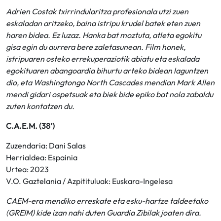
Adrien Costak txirrindularitza profesionala utzi zuen
eskaladan aritzeko, baina istripu krudel batek eten zuen
haren bidea. Ez luzaz. Hanka bat moztuta, atleta egokitu
gisa egin du aurrera bere zaletasunean. Film honek,
istripuaren osteko errekuperaziotik abiatu eta eskalada
egokituaren abangoardia bihurtu arteko bidean laguntzen
dio, eta Washingtongo North Cascades mendian Mark Allen
mendi gidari ospetsuak eta biek bide epiko bat nola zabaldu
zuten kontatzen du.
C.A.E.M. (38’)
Zuzendaria: Dani Salas
Herrialdea: Espainia
Urtea: 2023
V.O. Gaztelania / Azpitituluak: Euskara-Ingelesa
CAEM-era mendiko erreskate eta esku-hartze taldeetako
(GREIM) kide izan nahi duten Guardia Zibilak joaten dira.