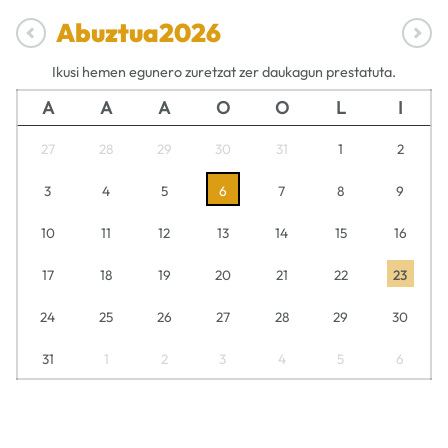
Abuztua
2026
Ikusi hemen egunero zuretzat zer daukagun prestatuta.
A
A
A
O
O
L
I
27
28
29
30
31
1
2
3
4
5
6
7
8
9
10
11
12
13
14
15
16
17
18
19
20
21
22
23
24
25
26
27
28
29
30
31
1
2
3
4
5
6