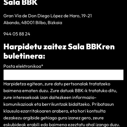
Sala BBK
Gran Vía de Don Diego López de Haro, 19-21
Abando, 48001 Bilbo, Bizkaia
944 05 88 24
Harpidetu zaitez Sala BBKren
buletinera:
Posta elektronikoa
*
Harpidetza egitean, zure datu pertsonalak tratatzeko
baimena ematen duzu. Zure datuak BBK-k tratatuko ditu,
zure interesekoak izan daitezkeen informazio-
komunikazioak eta berrikuntzak bidaltzeko.
Pribatasun
klausula
ezarritakoaren arabera, eta hori kontsulta
dezakezu argibide gehiago gura izanez gero, zeure
eskubideak erabili edo baimena ezeztatu ahal izango duzu.