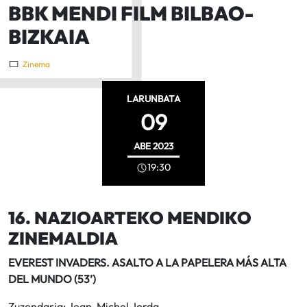
BBK MENDI FILM BILBAO-
BIZKAIA
Zinema
LARUNBATA
09
ABE
2023
19:30
16. NAZIOARTEKO MENDIKO
ZINEMALDIA
EVEREST INVADERS. ASALTO A LA PAPELERA MÁS ALTA
DEL MUNDO (53’)
Zuzendaria: Jean-Michel Jorda