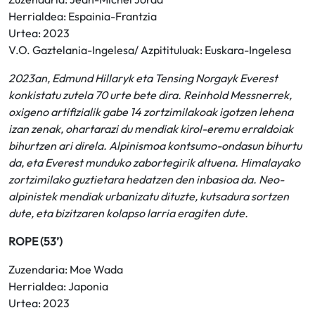
Herrialdea: Espainia-Frantzia
Urtea: 2023
V.O. Gaztelania-Ingelesa/ Azpitituluak: Euskara-Ingelesa
2023an, Edmund Hillaryk eta Tensing Norgayk Everest
konkistatu zutela 70 urte bete dira. Reinhold Messnerrek,
oxigeno artifizialik gabe 14 zortzimilakoak igotzen lehena
izan zenak, ohartarazi du mendiak kirol-eremu erraldoiak
bihurtzen ari direla. Alpinismoa kontsumo-ondasun bihurtu
da, eta Everest munduko zabortegirik altuena. Himalayako
zortzimilako guztietara hedatzen den inbasioa da. Neo-
alpinistek mendiak urbanizatu dituzte, kutsadura sortzen
dute, eta bizitzaren kolapso larria eragiten dute.
ROPE (53’)
Zuzendaria: Moe Wada
Herrialdea: Japonia
Urtea: 2023