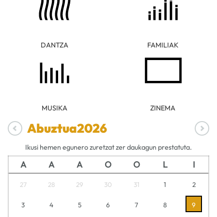
DANTZA
FAMILIAK
MUSIKA
ZINEMA
Abuztua
2026
Ikusi hemen egunero zuretzat zer daukagun prestatuta.
A
A
A
O
O
L
I
27
28
29
30
31
1
2
3
4
5
6
7
8
9