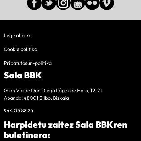
Lege oharra
Cookie politika
Pribatutasun-politika
Sala BBK
Gran Vía de Don Diego López de Haro, 19-21
Abando, 48001 Bilbo, Bizkaia
944 05 88 24
Harpidetu zaitez Sala BBKren
buletinera: