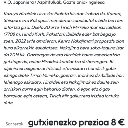
V.O. Japoniera / Azpitituluak: Gaztelania-Ingelesa
Kazuya Hiraidek Urrezko Pioleta hirutan irabazi du, Kamet,
Shispare eta Rakaposi mendietan zabaldutako bide berrien
aitortza gisa. Duela 20 urte Tirich Mirreko ipar isurialdean
(7708 m, Hindu Kush, Pakistan) ibilbide eder bat begiz jo
zuen. 2022 urte amaieran, Kenro Nakajimari proposatu zion
hura elkarrekin eskalatzea. Nakajima bere soka-laguna izan
da 2016tik. Gazteagoa da eta Hiraidek baino esperientzia
gutxiago du, baina Hiraidek konfiantza du harengan. Bi
alpinistek oxigeno artifizialik eta euskarri handirik gabe
ekingo diote Tirich Mir-eko igoerari. Inork ez du ibilbide hori
lehenago eskalatu. Hiraidek eta Nakajimak ez dakite zein
arriskuri aurre egin beharko dioten. 6 egun eta 6 gau
borrokan egin ostean, Tirich Mir gailurrera iristea lortuko
dute.
gutxienezko prezioa 8 €
Sarrerak: