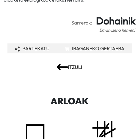
Dohainik
Sarrerak:
Eman izena hemen!
PARTEKATU
IRAGANEKO GERTAERA
ITZULI
ARLOAK