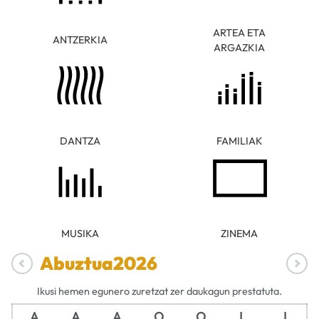
ARTEA ETA
ANTZERKIA
ARGAZKIA
DANTZA
FAMILIAK
MUSIKA
ZINEMA
Abuztua
2026
Ikusi hemen egunero zuretzat zer daukagun prestatuta.
A
A
A
O
O
L
I