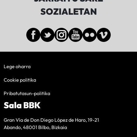
SOZIALETAN
Lege oharra
Cookie politika
Pribatutasun-politika
Sala BBK
Gran Vía de Don Diego López de Haro, 19-21
Abando, 48001 Bilbo, Bizkaia