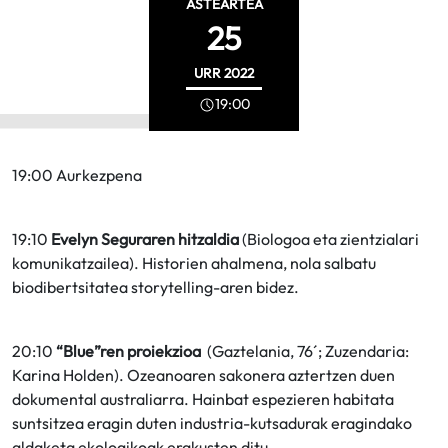
ASTEARTEA
25
URR
2022
19:00
19:00 Aurkezpena
19:10
Evelyn Seguraren hitzaldia
(Biologoa eta zientzialari
komunikatzailea). Historien ahalmena, nola salbatu
biodibertsitatea storytelling-aren bidez.
20:10
“Blue”ren proiekzioa
(Gaztelania, 76´; Zuzendaria:
Karina Holden). Ozeanoaren sakonera aztertzen duen
dokumental australiarra. Hainbat espezieren habitata
suntsitzea eragin duten industria-kutsadurak eragindako
aldaketa ekologikoak erakusten ditu.