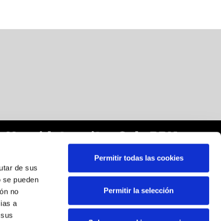
Harpidetu zaitez Sala BBKren
buletinera:
Permitir todas las cookies
rutar de sus
Posta elektronikoa
*
o se pueden
Permitir la selección
ión no
Harpidetza egitean, zure datu pertsonalak tratatzeko
ias a
baimena ematen duzu. Zure datuak BBK-k tratatuko ditu,
 sus