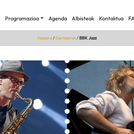
Programazioa
Agenda
Albisteak
Kontaktua
F
Hasiera
/
Gertaerak
/
BBK Jazz