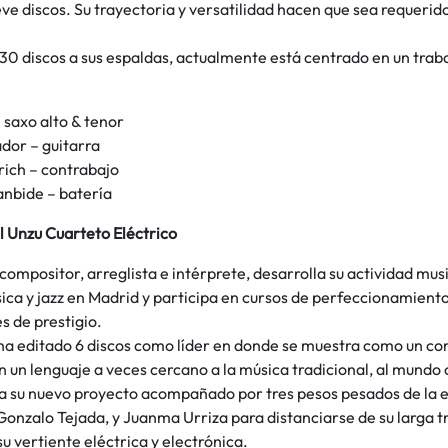
e discos. Su trayectoria y versatilidad hacen que sea requerid
0 discos a sus espaldas, actualmente está centrado en un traba
– saxo alto & tenor
dor – guitarra
rich – contrabajo
nbide – batería
l Unzu Cuarteto Eléctrico
 compositor, arreglista e intérprete, desarrolla su actividad musi
sica y jazz en Madrid y participa en cursos de perfeccionamiento
s de prestigio.
ha editado 6 discos como líder en donde se muestra como un co
n un lenguaje a veces cercano a la música tradicional, al mundo
a su nuevo proyecto acompañado por tres pesos pesados de la es
Gonzalo Tejada, y Juanma Urriza para distanciarse de su larga t
su vertiente eléctrica y electrónica.