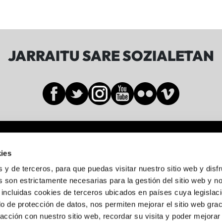
JARRAITU SARE SOZIALETAN
Sala BBK
ies
Gran Vía de Don Diego López de Haro, 19-21
s y de terceros, para que puedas visitar nuestro sitio web y disf
Abando, 48001 Bilbo, Bizkaia
 son estrictamente necesarias para la gestión del sitio web y n
 incluidas cookies de terceros ubicados en países cuya legislac
944 05 88 24
o de protección de datos, nos permiten mejorar el sitio web grac
racción con nuestro sitio web, recordar su visita y poder mejorar