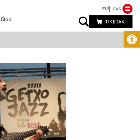
EUS
CAS
AQak
TIKETAK
Open