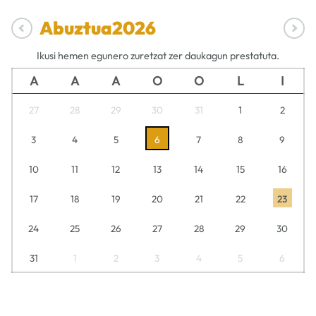
Abuztua
2026
Ikusi hemen egunero zuretzat zer daukagun prestatuta.
A
A
A
O
O
L
I
27
28
29
30
31
1
2
3
4
5
6
7
8
9
10
11
12
13
14
15
16
17
18
19
20
21
22
23
24
25
26
27
28
29
30
31
1
2
3
4
5
6