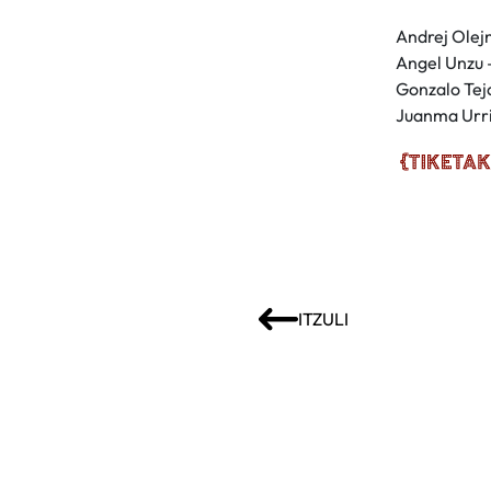
Andrej Olej
Angel Unzu 
Gonzalo Teja
Juanma Urri
ITZULI