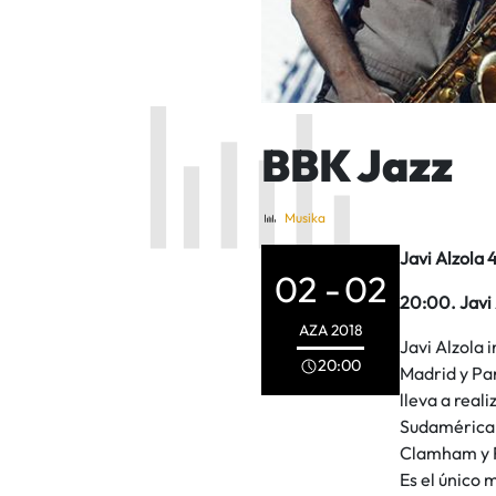
BBK Jazz
Musika
Javi Alzola 
02 -
02
20:00. Javi 
AZA
2018
Javi Alzola 
20:00
Madrid y Par
lleva a real
Sudamérica y
Clamham y R
Es el único 