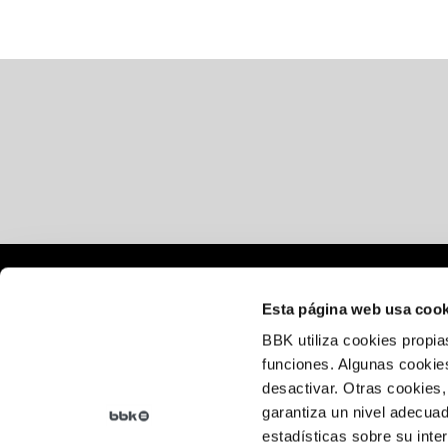
Lege oharra
Esta página web usa cook
Cookie politika
BBK utiliza cookies propia
funciones. Algunas cookies
Pribatutasun-politika
desactivar. Otras cookies,
garantiza un nivel adecuad
estadísticas sobre su inte