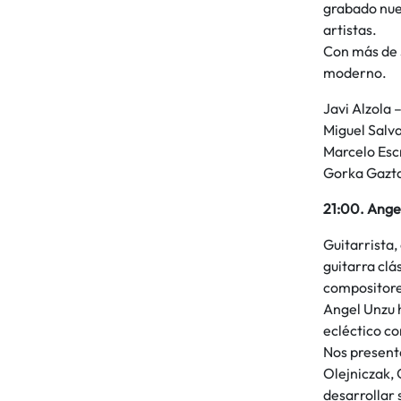
grabado nuev
artistas.
Con más de 3
moderno.
Javi Alzola 
Miguel Salva
Marcelo Esc
Gorka Gazta
21:00. Ange
Guitarrista,
guitarra clá
compositore
Angel Unzu 
ecléctico co
Nos present
Olejniczak, 
desarrollar 