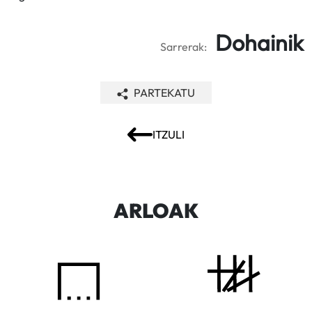
Dohainik
Sarrerak:
PARTEKATU
ITZULI
ARLOAK