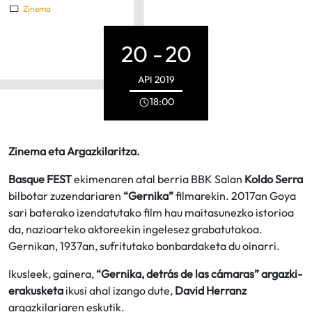
Zinema
20 -
20
API
2019
18:00
Zinema eta Argazkilaritza.
Basque FEST
ekimenaren atal berria BBK Salan
Koldo Serra
bilbotar zuzendariaren
“Gernika”
filmarekin. 2017an Goya
sari baterako izendatutako film hau maitasunezko istorioa
da, nazioarteko aktoreekin ingelesez grabatutakoa.
Gernikan, 1937an, sufritutako bonbardaketa du oinarri.
Ikusleek, gainera,
“Gernika, detrás de las cámaras” argazki-
erakusketa
ikusi ahal izango dute,
David Herranz
argazkilariaren eskutik.