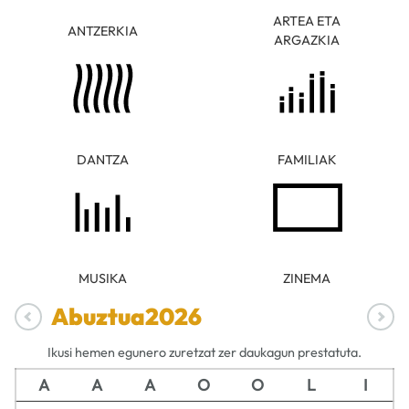
ARTEA ETA
ANTZERKIA
ARGAZKIA
DANTZA
FAMILIAK
MUSIKA
ZINEMA
Abuztua
2026
Ikusi hemen egunero zuretzat zer daukagun prestatuta.
A
A
A
O
O
L
I