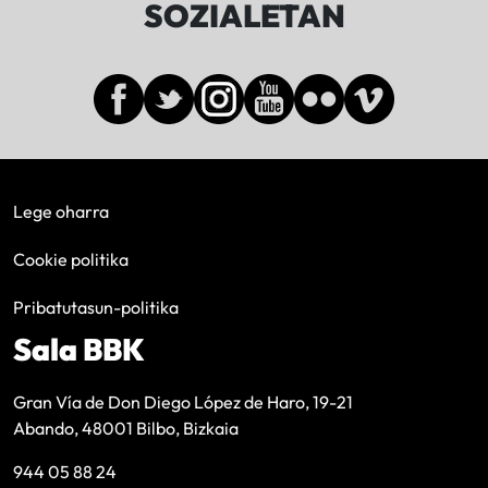
SOZIALETAN
Lege oharra
Cookie politika
Pribatutasun-politika
Sala BBK
Gran Vía de Don Diego López de Haro, 19-21
Abando, 48001 Bilbo, Bizkaia
944 05 88 24