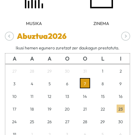
MUSIKA
ZINEMA
Abuztua
2026
Ikusi hemen egunero zuretzat zer daukagun prestatuta.
A
A
A
O
O
L
I
27
28
29
30
31
1
2
3
4
5
6
7
8
9
10
11
12
13
14
15
16
17
18
19
20
21
22
23
24
25
26
27
28
29
30
31
1
2
3
4
5
6