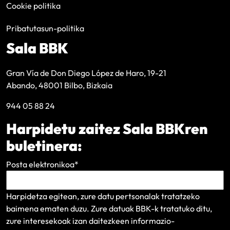
Cookie politika
Pribatutasun-politika
Sala BBK
Gran Vía de Don Diego López de Haro, 19-21
Abando, 48001 Bilbo, Bizkaia
944 05 88 24
Harpidetu zaitez Sala BBKren
buletinera:
Posta elektronikoa
*
Harpidetza egitean, zure datu pertsonalak tratatzeko
baimena ematen duzu. Zure datuak BBK-k tratatuko ditu,
zure interesekoak izan daitezkeen informazio-