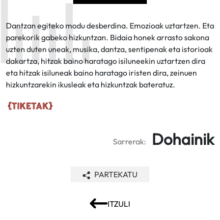
Dantzan egiteko modu desberdina. Emozioak uztartzen. Eta
parekorik gabeko hizkuntzan. Bidaia honek arrasto sakona
uzten duten uneak, musika, dantza, sentipenak eta istorioak
dakartza, hitzak baino haratago isiluneekin uztartzen dira
eta hitzak isiluneak baino haratago iristen dira, zeinuen
hizkuntzarekin ikusleak eta hizkuntzak bateratuz.
Dohainik
Sarrerak:
PARTEKATU
ITZULI