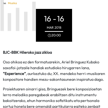
Musika
16 -
16
MAR
2018
20:00
BJC-BBK Hileroko jazz zikloa
Oso ohikoa ez den formatuarekin, Ariel Bringuez Kubako
saxofoi-jotzaile handiak estudioko hirugarren lana,
“Experience”
, aurkeztuko du; XX. mendeko herri-musikaren
konpositore handien mezu-sakontasunean inspiratua dago.
Proiektuaren oinarri gisa, Bringuezek bere konposizioetan
lerro melodiko paregabeak erabiltzen ditu instrumentu
bakoitzerako, ehun harmoniko sofistikatu eta pertsonala
sortuz honela bere omenaldi partikularra egiteko zenbait