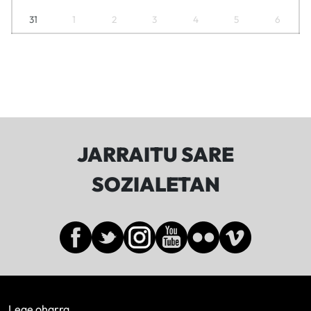
31
1
2
3
4
5
6
JARRAITU SARE
SOZIALETAN
Lege oharra