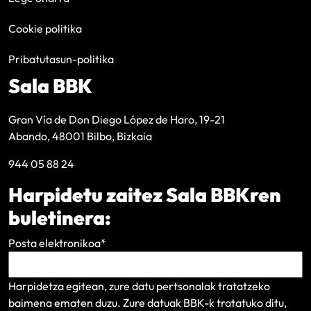
Cookie politika
Pribatutasun-politika
Sala BBK
Gran Vía de Don Diego López de Haro, 19-21
Abando, 48001 Bilbo, Bizkaia
944 05 88 24
Harpidetu zaitez Sala BBKren
buletinera:
Posta elektronikoa
*
Harpidetza egitean, zure datu pertsonalak tratatzeko
baimena ematen duzu. Zure datuak BBK-k tratatuko ditu,