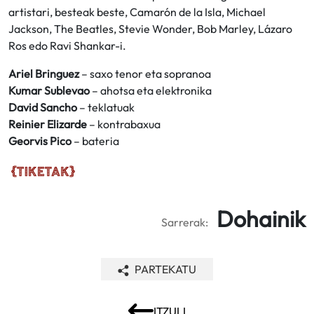
artistari, besteak beste, Camarón de la Isla, Michael
Jackson, The Beatles, Stevie Wonder, Bob Marley, Lázaro
Ros edo Ravi Shankar-i.
Ariel Bringuez
– saxo tenor eta sopranoa
Kumar Sublevao
– ahotsa eta elektronika
David Sancho
– teklatuak
Reinier Elizarde
– kontrabaxua
Georvis Pico
– bateria
Dohainik
Sarrerak:
PARTEKATU
ITZULI