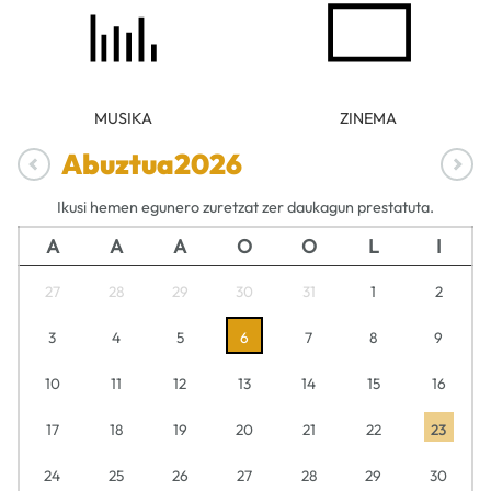
MUSIKA
ZINEMA
Abuztua
2026
Ikusi hemen egunero zuretzat zer daukagun prestatuta.
A
A
A
O
O
L
I
27
28
29
30
31
1
2
3
4
5
6
7
8
9
10
11
12
13
14
15
16
17
18
19
20
21
22
23
24
25
26
27
28
29
30