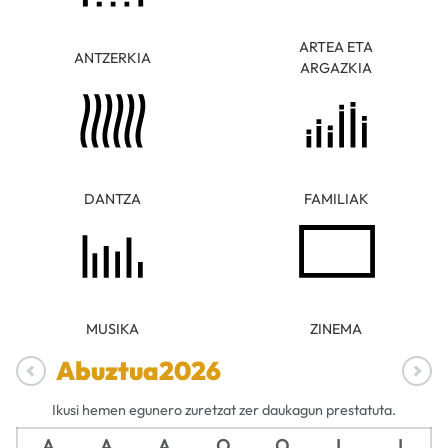
ARTEA ETA
ANTZERKIA
ARGAZKIA
DANTZA
FAMILIAK
MUSIKA
ZINEMA
Abuztua
2026
Ikusi hemen egunero zuretzat zer daukagun prestatuta.
A
A
A
O
O
L
I