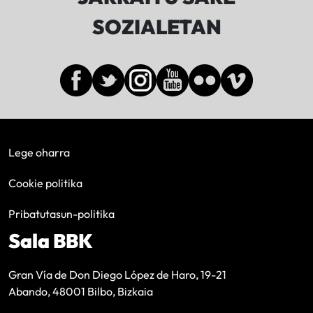
SOZIALETAN
Lege oharra
Cookie politika
Pribatutasun-politika
Sala BBK
Gran Vía de Don Diego López de Haro, 19-21
Abando, 48001 Bilbo, Bizkaia