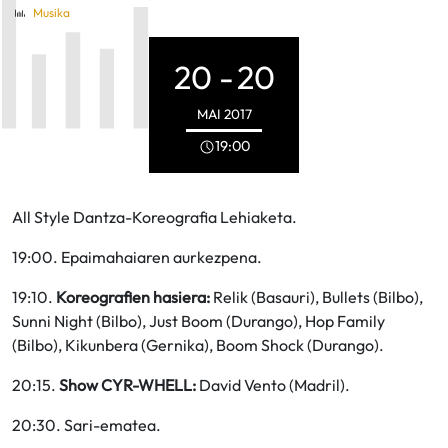
Musika
20 -
20
MAI
2017
19:00
All Style Dantza-Koreografia Lehiaketa.
19:00. Epaimahaiaren aurkezpena.
19:10.
Koreografien hasiera:
Relik (Basauri), Bullets (Bilbo),
Sunni Night (Bilbo), Just Boom (Durango), Hop Family
(Bilbo), Kikunbera (Gernika), Boom Shock (Durango).
20:15.
Show CYR-WHELL:
David Vento (Madril).
20:30. Sari-ematea.