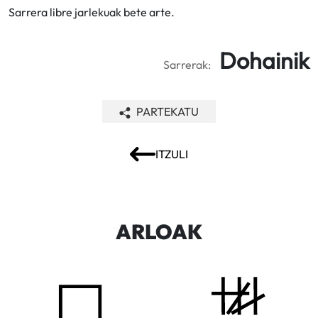
Sarrera libre jarlekuak bete arte.
Dohainik
Sarrerak:
PARTEKATU
ITZULI
ARLOAK