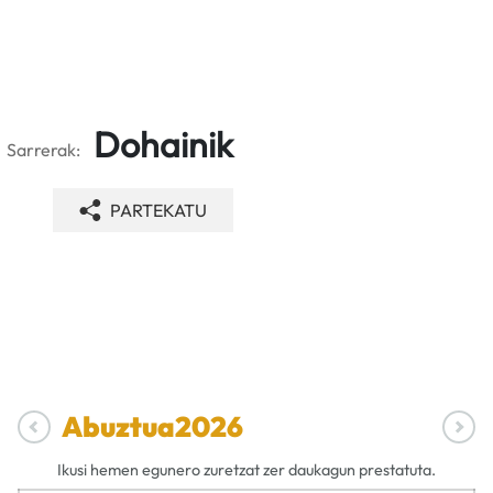
Dohainik
Sarrerak:
PARTEKATU
Abuztua
2026
Ikusi hemen egunero zuretzat zer daukagun prestatuta.