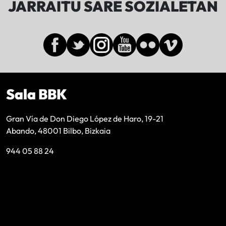
JARRAITU SARE SOZIALETAN
Sala BBK
Gran Vía de Don Diego López de Haro, 19-21
Abando, 48001 Bilbo, Bizkaia
944 05 88 24