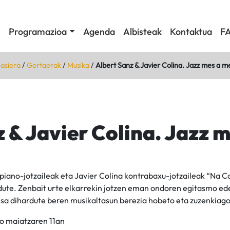
Programazioa
Agenda
Albisteak
Kontaktua
F
asiera
/
Gertaerak
/
Musika
/
Albert Sanz & Javier Colina. Jazz mes a m
 & Javier Colina. Jazz 
piano-jotzaileak eta Javier Colina kontrabaxu-jotzaileak “Na Ca
dute. Zenbait urte elkarrekin jotzen eman ondoren egitasmo ede
sa dihardute beren musikaltasun berezia hobeto eta zuzenkiago 
o maiatzaren 11an