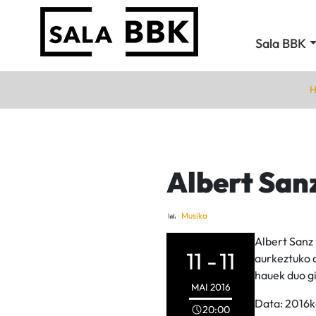
Sala BBK
H
Albert Sanz
Musika
Albert Sanz 
11 -
11
aurkeztuko 
hauek duo gi
MAI
2016
Data: 2016k
20:00