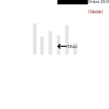
Ordua: 20:
{Tiketak}
ITZULI