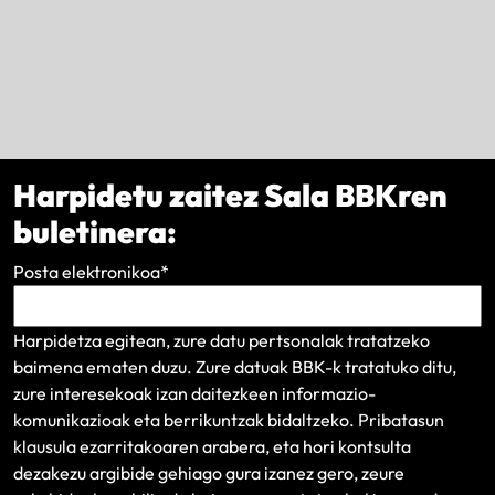
Harpidetu zaitez Sala BBKren
buletinera:
Posta elektronikoa
*
Harpidetza egitean, zure datu pertsonalak tratatzeko
baimena ematen duzu. Zure datuak BBK-k tratatuko ditu,
zure interesekoak izan daitezkeen informazio-
komunikazioak eta berrikuntzak bidaltzeko.
Pribatasun
klausula
ezarritakoaren arabera, eta hori kontsulta
dezakezu argibide gehiago gura izanez gero, zeure