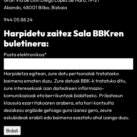
Gran Vía de Don Diego López de Haro, 19-21
Abando, 48001 Bilbo, Bizkaia
944 05 88 24
Harpidetu zaitez Sala BBKren
buletinera:
Posta elektronikoa
*
Harpidetza egitean, zure datu pertsonalak tratatzeko
baimena ematen duzu. Zure datuak BBK-k tratatuko ditu,
zure interesekoak izan daitezkeen informazio-
komunikazioak eta berrikuntzak bidaltzeko.
Pribatasun
klausula
ezarritakoaren arabera, eta hori kontsulta
dezakezu argibide gehiago gura izanez gero, zeure
eskubideak erabili edo baimena ezeztatu ahal izango duzu.