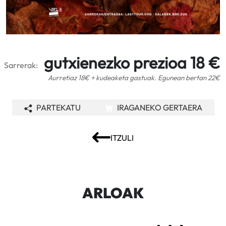
gutxienezko prezioa 18 €
Sarrerak:
Aurretiaz 18€ + kudeaketa gastuak. Egunean bertan 22€
PARTEKATU
IRAGANEKO GERTAERA
ITZULI
ARLOAK