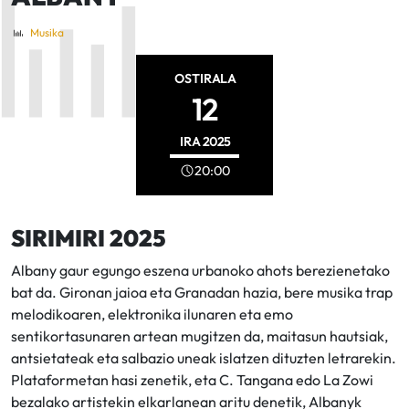
Musika
OSTIRALA
12
IRA
2025
20:00
SIRIMIRI 2025
Albany gaur egungo eszena urbanoko ahots berezienetako
bat da. Gironan jaioa eta Granadan hazia, bere musika trap
melodikoaren, elektronika ilunaren eta emo
sentikortasunaren artean mugitzen da, maitasun hautsiak,
antsietateak eta salbazio uneak islatzen dituzten letrarekin.
Plataformetan hasi zenetik, eta C. Tangana edo La Zowi
bezalako artistekin elkarlanean aritu denetik, Albanyk