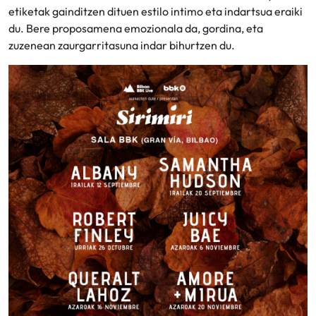
etiketak gainditzen dituen estilo intimo eta indartsua eraiki
du. Bere proposamena emozionala da, gordina, eta
zuzenean zaurgarritasuna indar bihurtzen du.