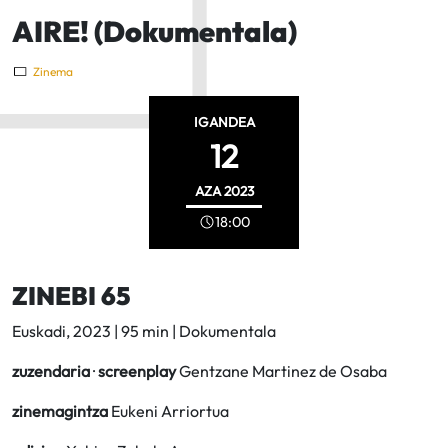
AIRE! (Dokumentala)
Zinema
IGANDEA
12
AZA
2023
18:00
ZINEBI 65
Euskadi, 2023 | 95 min | Dokumentala
zuzendaria
·
screenplay
Gentzane Martinez de Osaba
zinemagintza
Eukeni Arriortua