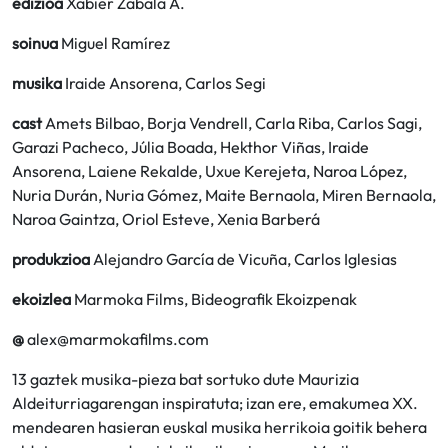
edizioa
Xabier Zabala A.
soinua
Miguel Ramírez
musika
Iraide Ansorena, Carlos Segi
cast
Amets Bilbao, Borja Vendrell, Carla Riba, Carlos Sagi,
Garazi Pacheco, Júlia Boada, Hekthor Viñas, Iraide
Ansorena, Laiene Rekalde, Uxue Kerejeta, Naroa López,
Nuria Durán, Nuria Gómez, Maite Bernaola, Miren Bernaola,
Naroa Gaintza, Oriol Esteve, Xenia Barberá
produkzioa
Alejandro García de Vicuña, Carlos Iglesias
ekoizlea
Marmoka Films, Bideografik Ekoizpenak
@
alex@marmokafilms.com
13 gaztek musika-pieza bat sortuko dute Maurizia
Aldeiturriagarengan inspiratuta; izan ere, emakumea XX.
mendearen hasieran euskal musika herrikoia goitik behera