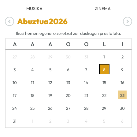
MUSIKA
ZINEMA
Abuztua
2026
Ikusi hemen egunero zuretzat zer daukagun prestatuta.
A
A
A
O
O
L
I
27
28
29
30
31
1
2
3
4
5
6
7
8
9
10
11
12
13
14
15
16
17
18
19
20
21
22
23
24
25
26
27
28
29
30
31
1
2
3
4
5
6