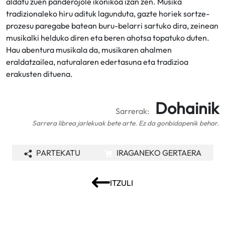
aldatu zuen panderojole ikonikoa izan zen. Musika
tradizionaleko hiru adituk lagunduta, gazte horiek sortze-
prozesu paregabe batean buru-belarri sartuko dira, zeinean
musikalki helduko diren eta beren ahotsa topatuko duten.
Hau abentura musikala da, musikaren ahalmen
eraldatzailea, naturalaren edertasuna eta tradizioa
erakusten dituena.
Dohainik
Sarrerak:
Sarrera librea jarlekuak bete arte. Ez da gonbidapenik behar.
PARTEKATU
IRAGANEKO GERTAERA
ITZULI