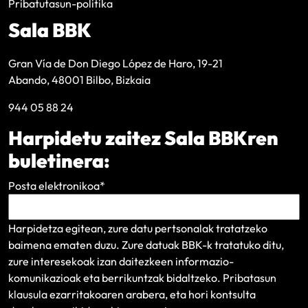
Pribatutasun-politika
Sala BBK
Gran Vía de Don Diego López de Haro, 19-21
Abando, 48001 Bilbo, Bizkaia
944 05 88 24
Harpidetu zaitez Sala BBKren
buletinera:
Posta elektronikoa
*
Harpidetza egitean, zure datu pertsonalak tratatzeko
baimena ematen duzu. Zure datuak BBK-k tratatuko ditu,
zure interesekoak izan daitezkeen informazio-
komunikazioak eta berrikuntzak bidaltzeko.
Pribatasun
klausula
ezarritakoaren arabera, eta hori kontsulta