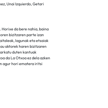
ez, Unai Izquierdo, Getari
. Horixe da bere nahia, baina
ioren bizitzaren parte izan
aitaleak, lagunak eta etsaiak
Lau aktorek haren bizitzaren
markatu duten kantuak
zoa da La Otxoa ez dela azken
 agur hori ematera iritsi