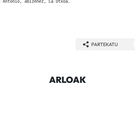
e Antonio, abizenez, La Otxoa.
PARTEKATU
ARLOAK