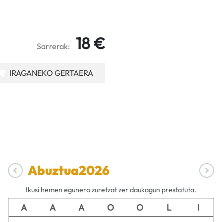
18 €
Sarrerak:
IRAGANEKO GERTAERA
Abuztua
2026
Ikusi hemen egunero zuretzat zer daukagun prestatuta.
A
A
A
O
O
L
I