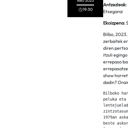
ABU
2023
Antzezleak
:
19:30
Etxegarai
Ekoizpena
:
Bilbo, 2023.
zerbaitek er
diren pertso
itzuli eging
errepaso ba
errepasatze
show horreta
dadin? Orain
Bilboko har
peluka eta 
lentejuelad
zintzotasun
1979an aska
beste askor