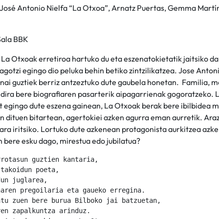
 José Antonio Nielfa “La Otxoa”, Arnatz Puertas, Gemma Martín
 Sala BBK
 La Otxoak erretiroa hartuko du eta eszenatokietatik jaitsiko da
agotzi egingo dio peluka behin betiko zintzilikatzea. Jose Anton
nai guztiek berriz antzeztuko dute gaubela honetan. Familia, m
o dira bere biografiaren pasarterik aipagarrienak gogoratzeko. 
t egingo dute eszena gainean, La Otxoak berak bere ibilbidea 
n dituen bitartean, agertokiei azken agurra eman aurretik. Ara
ra iritsiko. Lortuko dute azkenean protagonista aurkitzea azken
 bere esku dago, mirestua edo jubilatua?
rotasun guztien kantaria,

takoidun poeta,

un juglarea,

aren pregoilaria eta gaueko erregina.

tu zuen bere burua Bilboko jai batzuetan,

en zapalkuntza arinduz.
