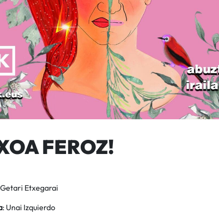
XOA FEROZ!
Getari Etxegarai
a
: Unai Izquierdo