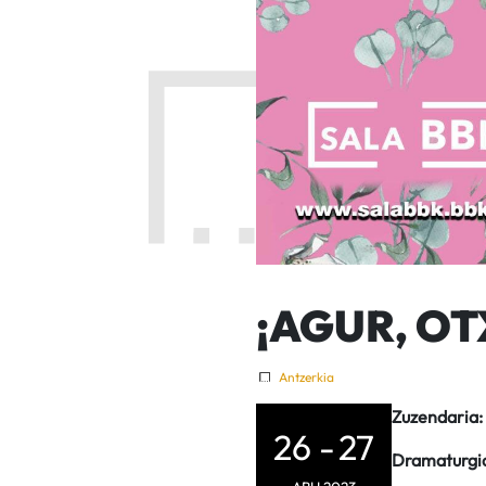
¡AGUR, OT
Antzerkia
Zuzendaria:
26 -
27
Dramaturgi