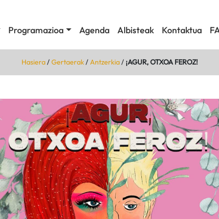
Programazioa
Agenda
Albisteak
Kontaktua
F
Hasiera
/
Gertaerak
/
Antzerkia
/
¡AGUR, OTXOA FEROZ!