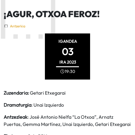
¡AGUR, OTXOA FEROZ!
Antzerkia
IGANDEA
03
IRA
2023
19:30
Zuzendaria:
Getari Etxegarai
Dramaturgia
: Unai Izquierdo
Antzezleak
: José Antonio Nielfa “La Otxoa”, Arnatz
Puertas, Gemma Martínez, Unai Izquierdo, Getari Etxegarai