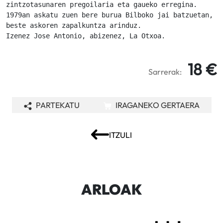
zintzotasunaren pregoilaria eta gaueko erregina.

1979an askatu zuen bere burua Bilboko jai batzuetan,

beste askoren zapalkuntza arinduz.

Izenez Jose Antonio, abizenez, La Otxoa.
18 €
Sarrerak:
PARTEKATU
IRAGANEKO GERTAERA
ITZULI
ARLOAK