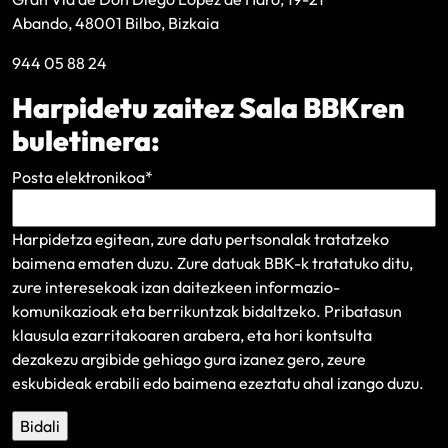
Abando, 48001 Bilbo, Bizkaia
944 05 88 24
Harpidetu zaitez Sala BBKren
buletinera:
Posta elektronikoa
*
Harpidetza egitean, zure datu pertsonalak tratatzeko
baimena ematen duzu. Zure datuak BBK-k tratatuko ditu,
zure interesekoak izan daitezkeen informazio-
komunikazioak eta berrikuntzak bidaltzeko.
Pribatasun
klausula
ezarritakoaren arabera, eta hori kontsulta
dezakezu argibide gehiago gura izanez gero, zeure
eskubideak erabili edo baimena ezeztatu ahal izango duzu.