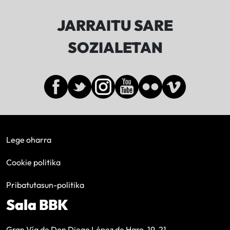
JARRAITU SARE
SOZIALETAN
Lege oharra
Cookie politika
Pribatutasun-politika
Sala BBK
Gran Vía de Don Diego López de Haro, 19-21