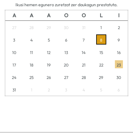
Ikusi hemen egunero zuretzat zer daukagun prestatuta.
A
A
A
O
O
L
I
27
28
29
30
31
1
2
3
4
5
6
7
8
9
10
11
12
13
14
15
16
17
18
19
20
21
22
23
24
25
26
27
28
29
30
31
1
2
3
4
5
6