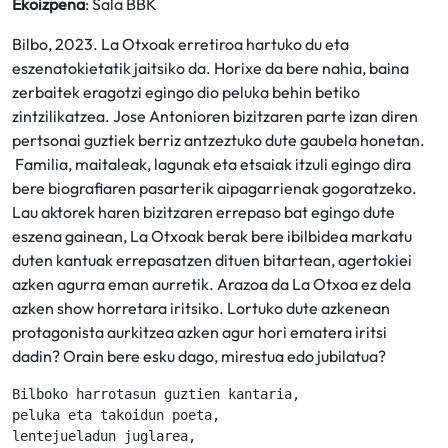
Ekoizpena
: Sala BBK
Bilbo, 2023. La Otxoak erretiroa hartuko du eta
eszenatokietatik jaitsiko da. Horixe da bere nahia, baina
zerbaitek eragotzi egingo dio peluka behin betiko
zintzilikatzea. Jose Antonioren bizitzaren parte izan diren
pertsonai guztiek berriz antzeztuko dute gaubela honetan.
Familia, maitaleak, lagunak eta etsaiak itzuli egingo dira
bere biografiaren pasarterik aipagarrienak gogoratzeko.
Lau aktorek haren bizitzaren errepaso bat egingo dute
eszena gainean, La Otxoak berak bere ibilbidea markatu
duten kantuak errepasatzen dituen bitartean, agertokiei
azken agurra eman aurretik. Arazoa da La Otxoa ez dela
azken show horretara iritsiko. Lortuko dute azkenean
protagonista aurkitzea azken agur hori ematera iritsi
dadin? Orain bere esku dago, mirestua edo jubilatua?
Bilboko harrotasun guztien kantaria,

peluka eta takoidun poeta,

lentejueladun juglarea,
