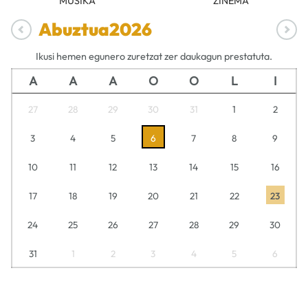
MUSIKA
ZINEMA
Abuztua
2026
Ikusi hemen egunero zuretzat zer daukagun prestatuta.
A
A
A
O
O
L
I
27
28
29
30
31
1
2
3
4
5
6
7
8
9
10
11
12
13
14
15
16
17
18
19
20
21
22
23
24
25
26
27
28
29
30
31
1
2
3
4
5
6