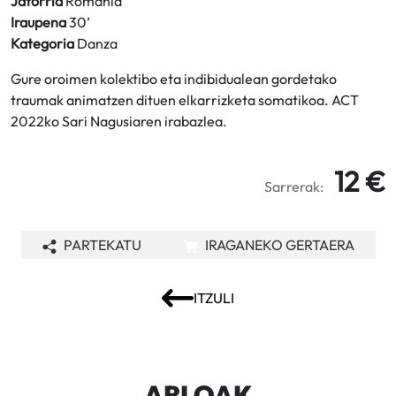
Jatorria
Romania
Iraupena
30’
Kategoria
Danza
Gure oroimen kolektibo eta indibidualean gordetako
traumak animatzen dituen elkarrizketa somatikoa. ACT
2022ko Sari Nagusiaren irabazlea.
12 €
Sarrerak:
PARTEKATU
IRAGANEKO GERTAERA
ITZULI
ARLOAK