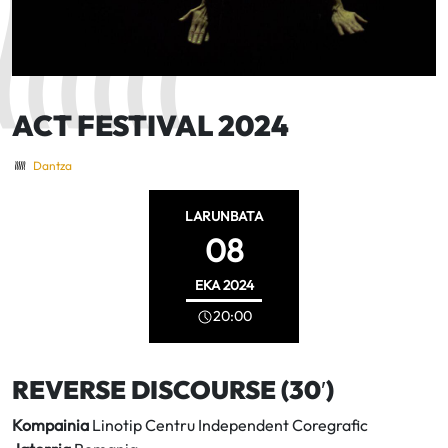
ACT FESTIVAL 2024
Dantza
LARUNBATA
08
EKA
2024
20:00
REVERSE DISCOURSE (30′)
Kompainia
Linotip Centru Independent Coregrafic