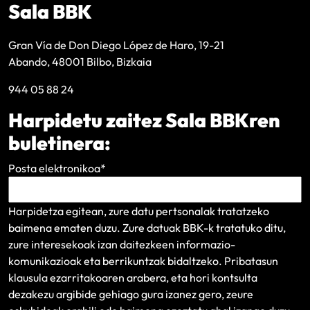
Sala BBK
Gran Vía de Don Diego López de Haro, 19-21
Abando, 48001 Bilbo, Bizkaia
944 05 88 24
Harpidetu zaitez Sala BBKren
buletinera:
Posta elektronikoa
*
Harpidetza egitean, zure datu pertsonalak tratatzeko
baimena ematen duzu. Zure datuak BBK-k tratatuko ditu,
zure interesekoak izan daitezkeen informazio-
komunikazioak eta berrikuntzak bidaltzeko.
Pribatasun
klausula
ezarritakoaren arabera, eta hori kontsulta
dezakezu argibide gehiago gura izanez gero, zeure