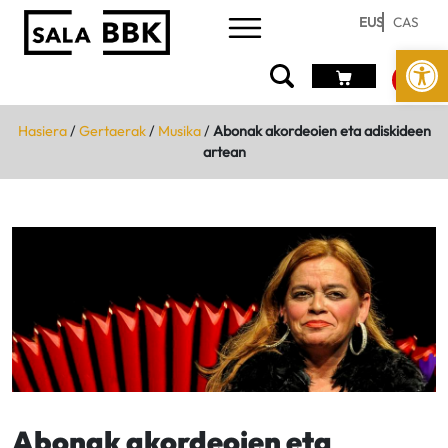
EUS
CAS
Open
Hasiera
/
Gertaerak
/
Musika
/
Abonak akordeoien eta adiskideen
artean
Abonak akordeoien eta