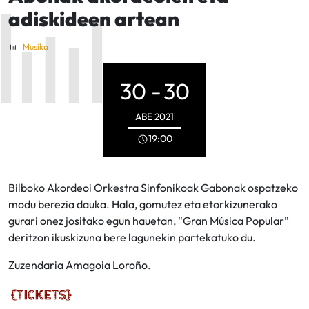
adiskideen artean
Musika
30 -
30
ABE
2021
19:00
Bilboko Akordeoi Orkestra Sinfonikoak Gabonak ospatzeko
modu berezia dauka. Hala, gomutez eta etorkizunerako
gurari onez jositako egun hauetan, “Gran Música Popular”
deritzon ikuskizuna bere lagunekin partekatuko du.
Zuzendaria Amagoia Loroño.