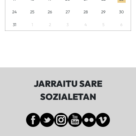
24
25
26
27
28
29
30
31
1
2
3
4
5
6
JARRAITU SARE
SOZIALETAN