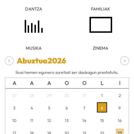
DANTZA
FAMILIAK
MUSIKA
ZINEMA
Abuztua
2026
Ikusi hemen egunero zuretzat zer daukagun prestatuta.
A
A
A
O
O
L
I
27
28
29
30
31
1
2
3
4
5
6
7
8
9
10
11
12
13
14
15
16
17
18
19
20
21
22
23