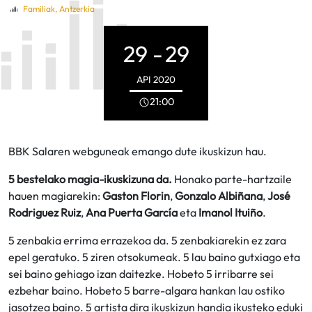
Familiak
,
Antzerkia
29 -
29
API
2020
21:00
BBK Salaren webguneak emango dute ikuskizun hau.
5 bestelako magia-ikuskizuna da.
Honako parte-hartzaile
hauen magiarekin:
Gaston Florin
,
Gonzalo Albiñana
,
José
Rodriguez Ruiz
,
Ana Puerta García
eta
Imanol Ituiño
.
5 zenbakia errima errazekoa da. 5 zenbakiarekin ez zara
epel geratuko. 5 ziren otsokumeak. 5 lau baino gutxiago eta
sei baino gehiago izan daitezke. Hobeto 5 irribarre sei
ezbehar baino. Hobeto 5 barre-algara hankan lau ostiko
jasotzea baino. 5 artista dira ikuskizun handia ikusteko eduki