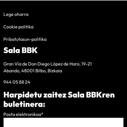
Lege oharra
Cookie politika
Pribatutasun-politika
Sala BBK
Gran Vía de Don Diego López de Haro, 19-21
Abando, 48001 Bilbo, Bizkaia
944 05 88 24
Harpidetu zaitez Sala BBKren
buletinera:
Posta elektronikoa
*