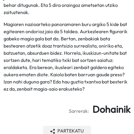
behar ditugunak. Eta 5 dira oraingoz ametsetan utziko
zaituztenak.
Magiaren nazioarteko panoramaren buru argiko 5 kide bat
egitearen ondorioz jaio da 5 taldea. Aurkezlearen figurarik
gabeko magia gala bat da. Bertan, zenbakiak bata
bestearen atzetik doaz trantsizio surrealista, oniriko eta,
batzuetan, absurduen bidez. Horrela, ikuskizun-unitate bat
sortzen dute, hari tematiko txiki bat sortzen saiatuz:
eraldaketa. Era berean, ikusleari zenbait galdera egiteko
aukera ematen diote. Kaiola baten barruan gaude preso?
Izan nahi duguna gara? Edo hau guztia txantxa bat besterik
ez da, zenbait magia-saio erakusteko?
Dohainik
Sarrerak:
PARTEKATU