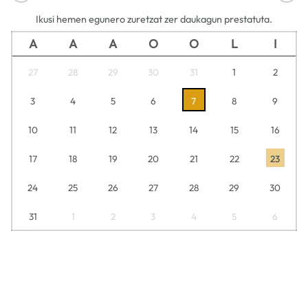
Ikusi hemen egunero zuretzat zer daukagun prestatuta.
A
A
A
O
O
L
I
27
28
29
30
31
1
2
3
4
5
6
7
8
9
10
11
12
13
14
15
16
17
18
19
20
21
22
23
24
25
26
27
28
29
30
31
1
2
3
4
5
6