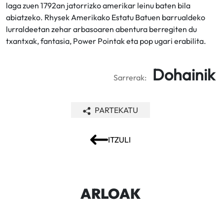
laga zuen 1792an jatorrizko amerikar leinu baten bila
abiatzeko. Rhysek Amerikako Estatu Batuen barrualdeko
lurraldeetan zehar arbasoaren abentura berregiten du
txantxak, fantasia, Power Pointak eta pop ugari erabilita.
Dohainik
Sarrerak:
PARTEKATU
ITZULI
ARLOAK