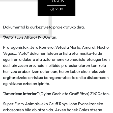
EKA
2016
19:00
Dokumental bi aurkeztu eta proiektatuko dira:
“Auto”
(Luis Alfaro) 19:00etan.
Protagonistak: Jero Romero, Vetusta Morla, Amaral, Nacho
Vegas… “Auto” dokumentalean artista eta musika-talde
ugariren aldaketa eta aztorameneko unea islatuta agertzen
da, hain zuzen ere, haien ibilbide profesionalaren kontrola
hartzea erabakitzen dutenean, haien kabuz ekoizteko zein
argitaratzeko arriskua bereganatuta eta ohiko diskoetxeen
eginkizuna ezbaian ipinita.
“American Interior”
(Dylan Goch eta Gruff Rhys) 21:00etan.
Super Furry Animals-eko Gruff Rhys John Evans izeneko
arbasoaren bila abiatzen da. Azken honek Gales atzean