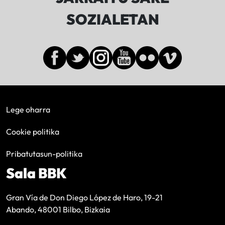
SOZIALETAN
Lege oharra
Cookie politika
Pribatutasun-politika
Sala BBK
Gran Vía de Don Diego López de Haro, 19-21
Abando, 48001 Bilbo, Bizkaia