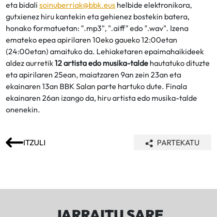
eta bidali
soinuberriak@bbk.eus
helbide elektronikora,
gutxienez hiru kantekin eta gehienez bostekin batera,
honako formatuetan: ".mp3", ".aiff" edo ".wav". Izena
emateko epea apirilaren 10eko gaueko 12:00etan
(24:00etan) amaituko da. Lehiaketaren epaimahaikideek
aldez aurretik
12 artista edo musika-talde
hautatuko dituzte
eta apirilaren 25ean, maiatzaren 9an zein 23an eta
ekainaren 13an BBK Salan parte hartuko dute. Finala
ekainaren 26an izango da, hiru artista edo musika-talde
onenekin.
ITZULI
PARTEKATU
JARRAITU SARE