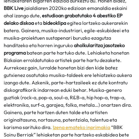
lehiaketaren bigarren edizioa aurkeztu du. Honen bidez,
BBK Live
jaialdiaren 2020ko edizioan emanaldia eskaini
ahal izango dute,
estudioan grabatutako 4 abestiko EP
delako diskoa
eta
bideoklipa
egitea lortzeko aukerarekin
batera. Gainera, musika-industriari, egile-eskubideei eta
musika-proiektuen sustapenari buruzko ezagutza
handitzeko eta horren inguruko
aholkularitza jasotzeko
programa
batean parte hartuko dute. Lehiaketa honetan
Bizkaian erroldatutako artistek parte hartu dezakete.
Aurrekoez gain, lurralde honetan bizi den kide batez
gutxienez osatutako musika-taldeek ere lehiatzeko aukera
izango dute. Azkenik, parte-hartzaileek ez dute kontratu
diskografikorik indarrean eduki behar. Musika-genero
guztiak (rock-a, pop-a, soul-a, R&B-a, hip hop-a, trap-a,
elektronika, surf-a, garajea, folka, metala…) onartzen dira.
Gainera, parte hartzen duten talde eta artisten
originaltasuna, nortasuna, potentziala, talentua eta
karisma sarituko dira.
Izena emateko inprimakia
“BBK
Soinu Berriak” lehiaketan parte hartzeko eskabidea bete