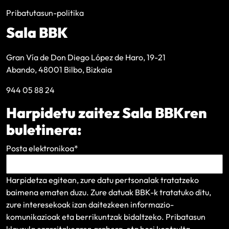
Pribatutasun-politika
Sala BBK
Gran Vía de Don Diego López de Haro, 19-21
Abando, 48001 Bilbo, Bizkaia
944 05 88 24
Harpidetu zaitez Sala BBKren
buletinera:
Posta elektronikoa
*
Harpidetza egitean, zure datu pertsonalak tratatzeko
baimena ematen duzu. Zure datuak BBK-k tratatuko ditu,
zure interesekoak izan daitezkeen informazio-
komunikazioak eta berrikuntzak bidaltzeko.
Pribatasun