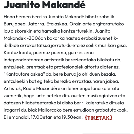
Juanito Makandé
Hona hemen berriro Juanito Makandé bihotz zabalik.
Burujabea. Jatorra. Eta askea. Orain arte argitaratutako
lau diskorekin eta hamaika kontzerturekin, Juanito
Makandek -2006an bakarka hastea erabaki zuenetik-
ibilbide arrakastatsua jorratu du eta ez soilik musikari gisa.
Kantuz kantu, poemaz poema, gure eszena
independentearen artistarik berezienetako bilakatu da,
entzuleek, prentsak eta profesionalek aitortu diotenez.
"Kantautore askea" da, bere burua jo ohi duen bezala,
entzuleekin bat egiteko berezko erraztasunaren jabea.
Artistak, Radio Macandérekin lehenengo lana kaleratu
zuenetik, hogei urte beteko ditu aurten musikagintzan eta
datozen hilabeteetarako bi disko berri kaleratuko dituela
iragarri du, biak Mallorcako bere estudioan grabatutakoak.
Bi emanaldi: 17:00etan eta 19:30ean.