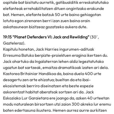
ospitale bat bisitatu aurretik, gatibualditik erreskatatutako
elefanteak errehabilitatzen dituen ongintzako erakunde
bat. Hemen, elefante batzuk 50 urte baino gehiagotan
lotuta egon zirenaren berri izan zuen baina orain
askatasunean bizitzeaz gozatzeko aukera dute.
19:15 “Planet Defenders VI: Jack and Rewilding”
(30´,
Gazteleraz).
Kapitulu honetan, Jack Harries ingurumen-adituak
Erresuma Batuko berpizte-proiektuen eragina ikertzen du.
Jack ohartuko da Ingalaterran lehen aldiz legeztatutako
ugaztun bat sartzeak, emaitza dramatikoak izaten ari dela.
Kastorea Britainiar Handikoa da, baina duela 400 urte
desagertu zen arte ehizatua; bueltan da eta ibai-
ekosistemak berriro diseinatzen eta beste espezie
askorentzat habitat aberatsak sortzen ari da. Jack
Eskoziako Lur Garaietara ere joango da, azken 40 urteetan
modu naturalean birsortzen utzi zaion 300 akreko lur eremu
baten edertasuna ikustera. Hemen aurrez aurre aurkitzen