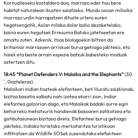
Kornualleseko kostaldera doa, marrazo eder hau bere
habitat naturalean ikusten saiatzeko. Mundu osoan milioika
marrazo urdin harrapatzen dituzte urtero euren
hegatsengatik, Asian milaka dolar balio dezaketelako,
baina euren hegatsek Erresuma Batuko jatetxeetan ere
amaitu zuten. Azkenik, itsas biologoekin biltzen da
britainiar marrazoen arriskuei buruz gehiago jakiteko, eta
haiek eta beste arrain espezie batzuk babesteko moduak
aztertzen ditu.
18:45 “Planet Defenders V: Malaika and the Elephants”
(30
´, Gazteleraz).
Malaikari Indian hazteak elefanteen, beti liluratu zaizkionak,
bizitza basatia salbatu nahi izatea ekarri zion. Indiar
elefantea galzorian dago, eta Malaikak badaki aurre egin
beharreko mehatxurik handienak basoaren zatikatzea eta
gatibutasunean bizitzea direla. Elefanteei buruz gehiago
jakiteko, Indiako hirietako merkataritza turistikoan
infiltratzen da Wildlife SOSek zuzendutako elefanteen