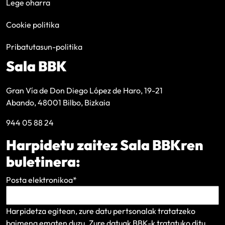
Lege oharra
Cookie politika
Pribatutasun-politika
Sala BBK
Gran Vía de Don Diego López de Haro, 19-21
Abando, 48001 Bilbo, Bizkaia
944 05 88 24
Harpidetu zaitez Sala BBKren
buletinera:
Posta elektronikoa
*
Harpidetza egitean, zure datu pertsonalak tratatzeko
baimena ematen duzu. Zure datuak BBK-k tratatuko ditu,