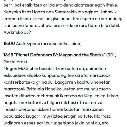
berri bat eraikitzen ari da eta dena aldatzear egon liteke.
Kenyako Itsas Ugaztunen Sarearekin lan eginez, Jahawik
eremua itsas erreserba gisa babestea espero du beranduegi
izan baino lehen. Jahawi ere izurde arraro baten bila dabil.
Aurkituko du?
18:00
Aurkezpena (arratsaldeko saioa)
18:15 “Planet Defenders IV: Megan and the Sharks”
(30´,
Gazteleraz).
Megan McCubbin basabizitzan aditua da, animalien
eskubideen aldeko kanpaina egiten du eta marrazoak
kontserbatzeko grina du. Laugarren kapitulu honetan
marrazoek Britainia Handiko uretan eta mundu osoan
jasaten dituzten mehatxuak ikertzea da Meg-en egitekoa,
hegats-merkataritza hilgarritik hasi eta arrantza
industrialeraino, azken hamarkadetan marrazoen
populazioa izugarri murriztea eragin baitute. Marrazo
urdinaren espezieari buruz gehiago jakin nahi du, eta