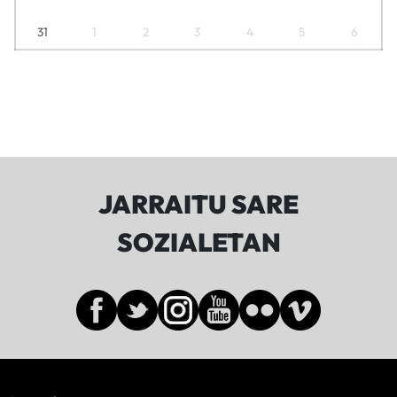
31
1
2
3
4
5
6
JARRAITU SARE
SOZIALETAN