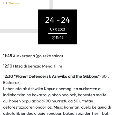
Zinema
24 -
24
URR
2021
11:45
11:45
Aurkezpena (goizeko saioa)
12:10
Hitzaldi berezia Mendi Film
12:30 “Planet Defenders I: Ashwika and the Gibbons”
(30´,
Euskaraz).
Lehen atalak Ashwika Kapur zinemagilea aurkezten du.
Indiako tximino bakarra, gibbon hoolock, babestea maite
du, honen populazioa % 90 murriztu da 30 urtetan
deforestazioaren ondorioz. Misio honetan, duela belaunaldi
askotatik jendea giboien ondoan bakean bizi den herri bat