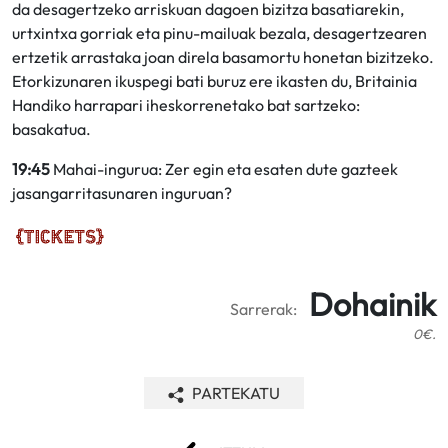
da desagertzeko arriskuan dagoen bizitza basatiarekin,
urtxintxa gorriak eta pinu-mailuak bezala, desagertzearen
ertzetik arrastaka joan direla basamortu honetan bizitzeko.
Etorkizunaren ikuspegi bati buruz ere ikasten du, Britainia
Handiko harrapari iheskorrenetako bat sartzeko:
basakatua.
19:45
Mahai-ingurua: Zer egin eta esaten dute gazteek
jasangarritasunaren inguruan?
Dohainik
Sarrerak:
0€.
PARTEKATU