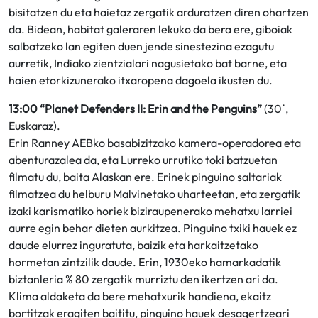
bisitatzen du eta haietaz zergatik arduratzen diren ohartzen
da. Bidean, habitat galeraren lekuko da bera ere, giboiak
salbatzeko lan egiten duen jende sinestezina ezagutu
aurretik, Indiako zientzialari nagusietako bat barne, eta
haien etorkizunerako itxaropena dagoela ikusten du.
13:00 “Planet Defenders II: Erin and the Penguins”
(30´,
Euskaraz).
Erin Ranney AEBko basabizitzako kamera-operadorea eta
abenturazalea da, eta Lurreko urrutiko toki batzuetan
filmatu du, baita Alaskan ere. Erinek pinguino saltariak
filmatzea du helburu Malvinetako uharteetan, eta zergatik
izaki karismatiko horiek biziraupenerako mehatxu larriei
aurre egin behar dieten aurkitzea. Pinguino txiki hauek ez
daude elurrez inguratuta, baizik eta harkaitzetako
hormetan zintzilik daude. Erin, 1930eko hamarkadatik
biztanleria % 80 zergatik murriztu den ikertzen ari da.
Klima aldaketa da bere mehatxurik handiena, ekaitz
bortitzak eragiten baititu, pinguino hauek desagertzeari