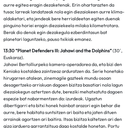
aurre egitea eragin dezaketenak. Erin ohartarazten da
tusac larreak landatzeak nola egin diezaiokeen aurre klima-
aldaketari, eta jendeak bere herrialdeetan egiten duenak
pinguino horiei eragin diezaiekeela milaka kilometrotara.
Berak dio denok egin dezakegula ezberdintasun bat
planetari laguntzeko, pauso txikiak emanez.
13:30 “Planet Defenders III: Jahawi and the Dolphins”
(30´,
Euskaraz).
Jahawi Bertolliurpeko kamera-operadorea da, eta bizi den
Keniako kostaldea zaintzeaz arduratzen da. Serie honetako
hirugarren atalean, zinemagile gazteek mundu osoan
desagertzeko arriskuan dagoen bizitza basatiari nola lagun
diezaiokegun aztertzen dute, bereziki mehatxatuta dagoen
espezie bat nabarmentzen da: izurdeak. Ugaztun
dibertigarri eta bitxi honek hainbat arazori egin behar die
aurre, bere habitata suntsitzen ari baita eta jaten dituen
arrainak agortzen ari baitira. Itsas bizitza kaltetzen ari den
giza jarduera garrantzitsua dago kostalde honetan. Portu