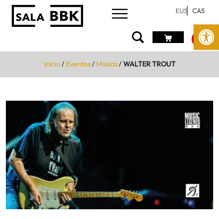
EUS
CAS
Abrir 
Inicio
/
Eventos
/
Música
/
WALTER TROUT