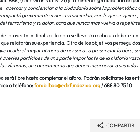
Sala BBK
, (calle Gran Vía 19, 21) y totalmente
gratuita para el púb
e “
acercar
y
concienciar a la ciudadanía sobre la problemática 
impactó gravemente a nuestra sociedad, con la que se quiere, s
 del terrorismo y su dolor, para que nunca más vuelva a repetirs
el proyecto, al finalizar la obra se llevará a cabo un debate-co
, que relatarán su experiencia. Otro de los objetivos perseguidos
ue acuda el mayor número de personas a presenciar la obra, sob
 hacerles partícipes de una parte importante de la historia vasc
as víctimas, un conocimiento que deben incorporar a sus vidas y
so será libre hasta completar el aforo. Podrán solicitarse las en
nico o teléfono:
forobilbao@edefundazioa.org
/ 688 80 75 10
COMPARTIR