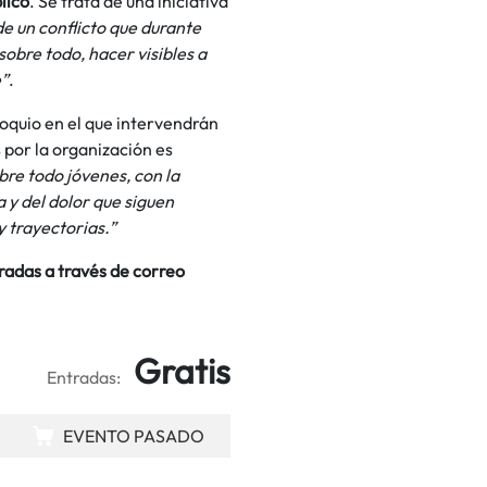
lico
. Se trata de una iniciativa
de un conflicto que durante
obre todo, hacer visibles a
e”
.
loquio en el que intervendrán
 por la organización es
re todo jóvenes, con la
a y del dolor que siguen
 trayectorias.”
tradas a través de correo
Gratis
Entradas:
EVENTO PASADO