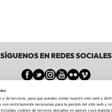
SÍGUENOS EN REDES SOCIALES
ies
Sala BBK
s y de terceros, para que puedas visitar nuestro sitio web y disf
 son estrictamente necesarias para la gestión del sitio web y n
 incluidas cookies de terceros ubicados en países cuya legislac
Gran Vía de Don Diego López de Haro, 19-21