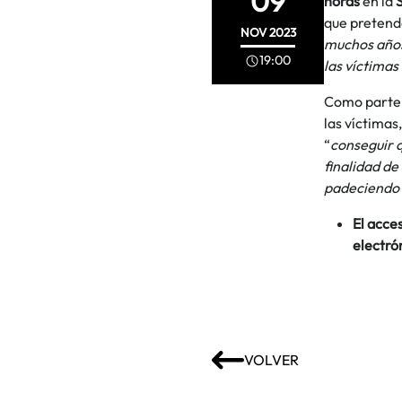
09
horas
en la
que pretend
NOV
2023
muchos años 
19:00
las víctimas
Como parte d
las víctimas
“
conseguir q
finalidad de
padeciendo l
El acce
electró
VOLVER