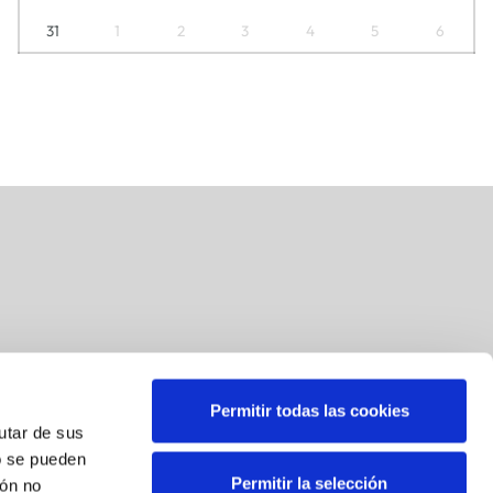
31
1
2
3
4
5
6
Permitir todas las cookies
Suscríbete a nuestra newsletter
rutar de sus
o se pueden
Correo
*
Permitir la selección
ión no