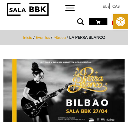
EUS
CAS
Abrir 
Inicio
/
Eventos
/
Música
/
LA PERRA BLANCO