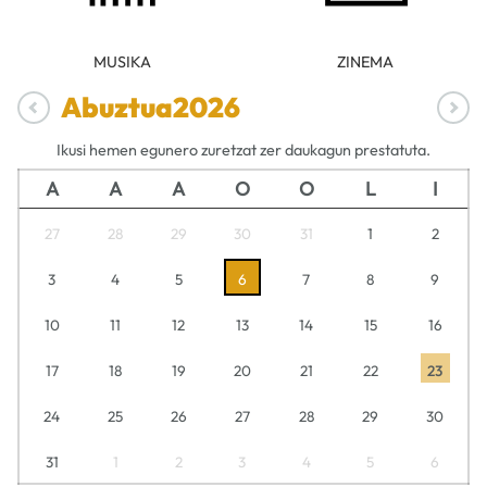
MUSIKA
ZINEMA
Abuztua
2026
Ikusi hemen egunero zuretzat zer daukagun prestatuta.
A
A
A
O
O
L
I
27
28
29
30
31
1
2
3
4
5
6
7
8
9
10
11
12
13
14
15
16
17
18
19
20
21
22
23
24
25
26
27
28
29
30
31
1
2
3
4
5
6