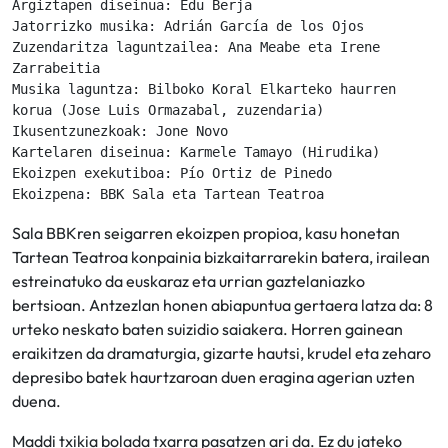
Argiztapen diseinua: Edu Berja
Jatorrizko musika: Adrián García de los Ojos
Zuzendaritza laguntzailea: Ana Meabe eta Irene 
Zarrabeitia
Musika laguntza: Bilboko Koral Elkarteko haurren 
korua (Jose Luis Ormazabal, zuzendaria)
Ikusentzunezkoak: Jone Novo
Kartelaren diseinua: Karmele Tamayo (Hirudika)
Ekoizpen exekutiboa: Pío Ortiz de Pinedo
Ekoizpena: BBK Sala eta Tartean Teatroa
Sala BBKren seigarren ekoizpen propioa, kasu honetan
Tartean Teatroa konpainia bizkaitarrarekin batera, irailean
estreinatuko da euskaraz eta urrian gaztelaniazko
bertsioan. Antzezlan honen abiapuntua gertaera latza da: 8
urteko neskato baten suizidio saiakera. Horren gainean
eraikitzen da dramaturgia, gizarte hautsi, krudel eta zeharo
depresibo batek haurtzaroan duen eragina agerian uzten
duena.
Maddi txikia bolada txarra pasatzen ari da. Ez du jateko