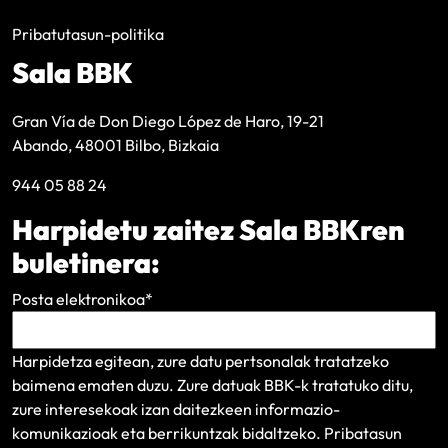
Pribatutasun-politika
Sala BBK
Gran Vía de Don Diego López de Haro, 19-21
Abando, 48001 Bilbo, Bizkaia
944 05 88 24
Harpidetu zaitez Sala BBKren
buletinera:
Posta elektronikoa
*
Harpidetza egitean, zure datu pertsonalak tratatzeko
baimena ematen duzu. Zure datuak BBK-k tratatuko ditu,
zure interesekoak izan daitezkeen informazio-
komunikazioak eta berrikuntzak bidaltzeko.
Pribatasun