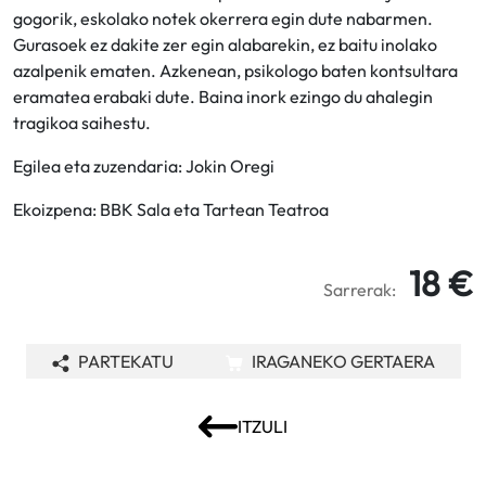
gogorik, eskolako notek okerrera egin dute nabarmen.
Gurasoek ez dakite zer egin alabarekin, ez baitu inolako
azalpenik ematen. Azkenean, psikologo baten kontsultara
eramatea erabaki dute. Baina inork ezingo du ahalegin
tragikoa saihestu.
Egilea eta zuzendaria: Jokin Oregi
Ekoizpena: BBK Sala eta Tartean Teatroa
18 €
Sarrerak:
PARTEKATU
IRAGANEKO GERTAERA
ITZULI