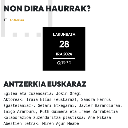
NON DIRA HAURRAK?
Antzerkia
LARUNBATA
28
IRA
2024
19:30
ANTZERKIA EUSKARAZ
Egilea eta zuzendaria: Jokin Oregi
Aktoreak: Iraia Elías (euskaraz), Sandra Ferrús 
(gaztelaniaz), Getari Etxegarai, Javier Barandiaran, 
Iñigo Aranburu, Ruth Guimerà eta Irene Zarrabeitia
Kolaborazioa zuzendaritza plastikoa: Ane Pikaza
Abestien letrak: Miren Agur Meabe