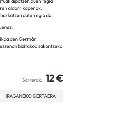
stuak aipatzen duen “egia
aren aldarrikapenak,
eharkatzen duten egia da.
duenez.
itikoa den Germán
, eszenan bizitakoa sakontzeko
12 €
Sarrerak:
IRAGANEKO GERTAERA