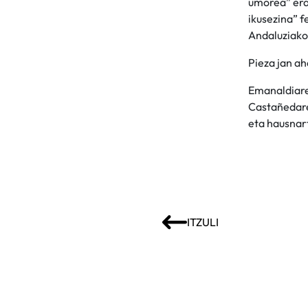
umorea” erab
ikusezina” f
Andaluziako 
Pieza jan ah
Emanaldiare
Castañedaren
eta hausnar
ITZULI