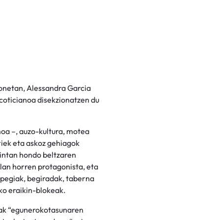
onetan, Alessandra Garcia
coticianoa disekzionatzen du
moa –, auzo-kultura, motea
riek eta askoz gehiagok
zintan hondo beltzaren
lan horren protagonista, eta
rpegiak, begiradak, taberna
ko eraikin-blokeak.
eak “egunerokotasunaren