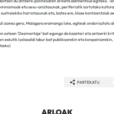
iltzen du antzerki politikoaren ariketa adimentsua egiteko. Te
eminismoak eta sexu-aniztasunak, periferiatik sortutako kultur
sustraiekiko harrotasunak eta, batez ere, klase kontzientziak z
al izanez gero, Malagara eramango luke, egileak ondorioztatu 
n ostean ‘Desmontaje’ bat egongo da kazetari eta antzerki kr
 eskutik (solasaldi labur bat publikoarekin eta konpainiarekin
tzeko)
PARTEKATU
ARLOAK