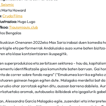
 Seismic
:
Marta Howard
:
Cruda Films
lustrazioa:
Hugo Lugo
ikoa:
Tiquismiquis.club
os Bengalas
 Ikuskizun Onenaren 2022eko Max Saria irabazi duen komedia h
erkigile eta performerrak Andaluziako auzo xume baten bizitza 
n eta klase kontzientziaren ikuspegitik.
n superprodukzioa eta zerbitzuen sektorea – hau da, kapitalis
lementu identifikatzaile gisa komunitate baten barruan. Gai ho
inta de correr sobre fondo negro” (“Emakumea korrika egiteko 
estuaren gainean hegan egiten dute. Malagako merdelloi bat da 
buruzko ohar zorrotzak egiten ditu, auzoan barrena dabilela. Au
rkatuetako aromak, autobuseko ibilbideak eta igogailurik gabe
an, Alessandra García Malagako egile, zuzendari eta interpret