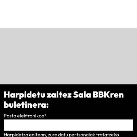
Harpidetu zaitez Sala BBKren
buletinera:
Posta elektronikoa
*
Harpidetza egitean, zure datu pertsonalak tratatzeko