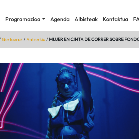
Programazioa
Agenda
Albisteak
Kontaktua
F
/
Gertaerak
/
Antzerkia
/
MUJER EN CINTA DE CORRER SOBRE FOND