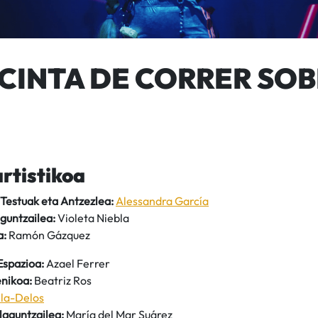
 CINTA DE CORRER SO
artistikoa
 Testuak eta Antzezlea:
Alessandra García
guntzailea:
Violeta Niebla
a:
Ramón Gázquez
Espazioa:
Azael Ferrer
enikoa:
Beatriz Ros
la-Delos
aguntzailea:
María del Mar Suárez