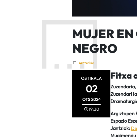
MUJER EN
NEGRO
Antzerkia
Fitxa 
OSTIRALA
02
Zuzendaria,
Zuzendari la
OTS
2024
Dramaturgi
19:30
Argiztapen 
Espazio Esz
Jantziak:
De
Mugimendu l