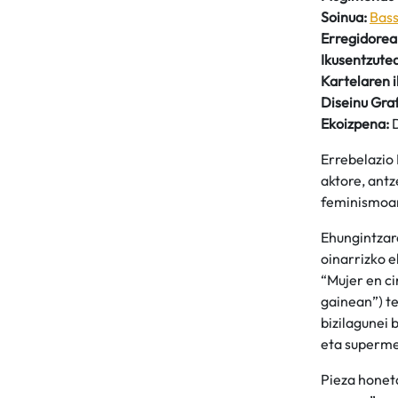
Soinua:
Bass
Erregidorea
Ikusentzutea
Kartelaren i
Diseinu Graf
Ekoizpena:
D
Errebelazio
aktore, antz
feminismoare
Ehungintzare
oinarrizko e
“Mujer en c
gainean”) t
bizilagunei 
eta superme
Pieza honet