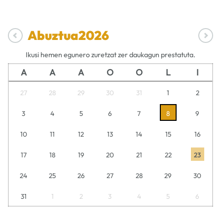
Abuztua
2026
Ikusi hemen egunero zuretzat zer daukagun prestatuta.
A
A
A
O
O
L
I
27
28
29
30
31
1
2
3
4
5
6
7
8
9
10
11
12
13
14
15
16
17
18
19
20
21
22
23
24
25
26
27
28
29
30
31
1
2
3
4
5
6