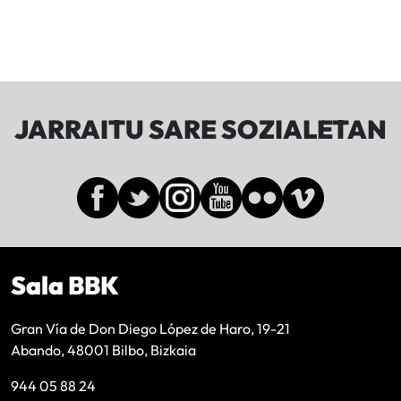
JARRAITU SARE SOZIALETAN
Sala BBK
Gran Vía de Don Diego López de Haro, 19-21
Abando, 48001 Bilbo, Bizkaia
944 05 88 24